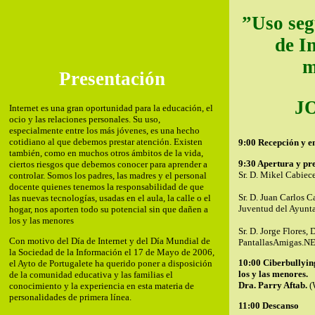
”Uso seg
de I
m
Presentación
J
Internet es una gran oportunidad para la educación, el
ocio y las relaciones personales. Su uso,
especialmente entre los más jóvenes, es una hecho
cotidiano al que debemos prestar atención. Existen
9:00 Recepción y e
también, como en muchos otros ámbitos de la vida,
9:30 Apertura y pr
ciertos riesgos que debemos conocer para aprender a
Sr. D. Mikel Cabiece
controlar. Somos los padres, las madres y el personal
docente quienes tenemos la responsabilidad de que
Sr. D. Juan Carlos 
las nuevas tecnologías, usadas en el aula, la calle o el
Juventud del Ayunta
hogar, nos aporten todo su potencial sin que dañen a
los y las menores
Sr. D. Jorge Flores, 
Con motivo del Día de Internet y del Día Mundial de
PantallasAmigas.NE
la Sociedad de la Información el 17 de Mayo de 2006,
10:00 Ciberbullying
el Ayto de Portugalete ha querido poner a disposición
los y las menores.
de la comunidad educativa y las familias el
Dra. Parry Aftab.
(
conocimiento y la experiencia en esta materia de
personalidades de primera línea.
11:00 Descanso