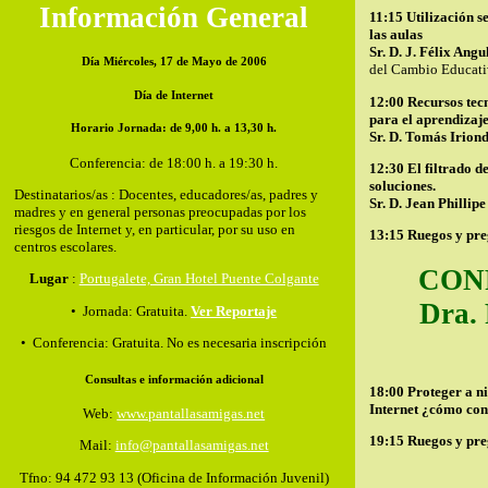
Información General
11:15 Utilización s
las aulas
Sr. D. J. Félix Ang
Día Miércoles, 17 de Mayo de 2006
del Cambio Educati
Día de Internet
12:00 Recursos tec
para el aprendizaje
Horario Jornada: de 9,00 h. a 13,30 h.
Sr. D. Tomás Irion
Conferencia: de 18:00 h. a 19:30 h.
12:30 El filtrado d
soluciones.
Destinatarios/as : Docentes, educadores/as, padres y
Sr. D. Jean Phillip
madres y en general personas preocupadas por los
riesgos de Internet y, en particular, por su uso en
13:15 Ruegos y pre
centros escolares.
CON
Lugar
:
Portugalete, Gran Hotel Puente Colgante
Dra.
• Jornada: Gratuita.
Ver Reportaje
• Conferencia: Gratuita. No es necesaria inscripción
Consultas e información adicional
18:00 Proteger a ni
Internet ¿cómo con
Web:
www.pantallasamigas.net
19:15 Ruegos y pr
Mail:
info@pantallasamigas.net
Tfno: 94 472 93 13 (Oficina de Información Juvenil)