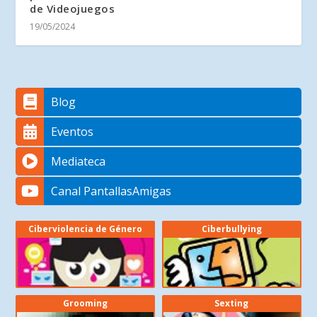
de Videojuegos
19/05/2024
Blog
Eventos
Mediateca
Canal PantallasAmigas
Ciberviolencia de Género
Ciberbullying
Grooming
Sexting