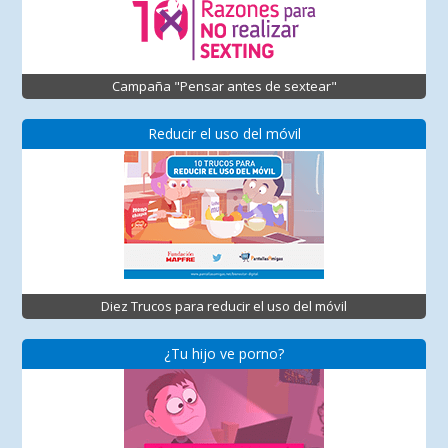
Campaña "Pensar antes de sextear"
Reducir el uso del móvil
Diez Trucos para reducir el uso del móvil
¿Tu hijo ve porno?