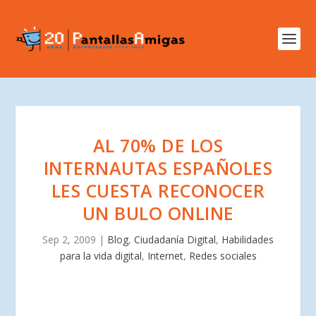
AL 70% DE LOS
INTERNAUTAS ESPAÑOLES
LES CUESTA RECONOCER
UN BULO ONLINE
Sep 2, 2009
|
Blog
,
Ciudadanía Digital
,
Habilidades
para la vida digital
,
Internet
,
Redes sociales