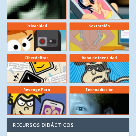
Privacidad
Sextorsión
Ciberdelitos
Robo de Identidad
Revenge Porn
Tecnoadicción
RECURSOS DIDÁCTICOS