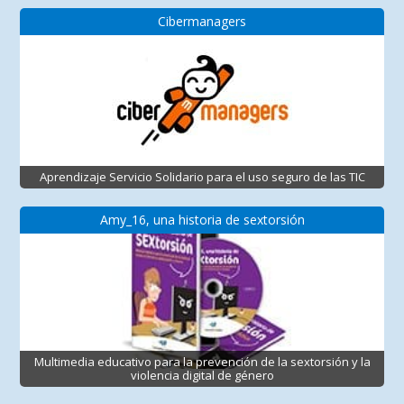
Cibermanagers
Aprendizaje Servicio Solidario para el uso seguro de las TIC
Amy_16, una historia de sextorsión
Multimedia educativo para la prevención de la sextorsión y la
violencia digital de género