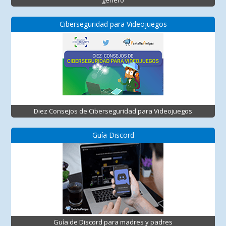
Ciberseguridad para Videojuegos
Diez Consejos de Ciberseguridad para Videojuegos
Guía Discord
Guía de Discord para madres y padres