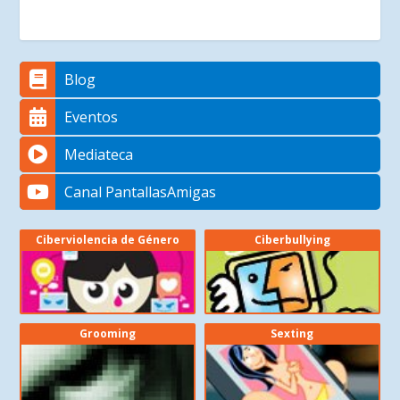
Blog
Eventos
Mediateca
Canal PantallasAmigas
Ciberviolencia de Género
Ciberbullying
Grooming
Sexting