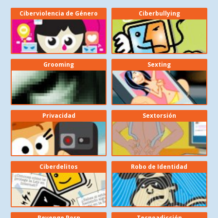
Ciberviolencia de Género
Ciberbullying
Grooming
Sexting
Privacidad
Sextorsión
Ciberdelitos
Robo de Identidad
Revenge Porn
Tecnoadicción