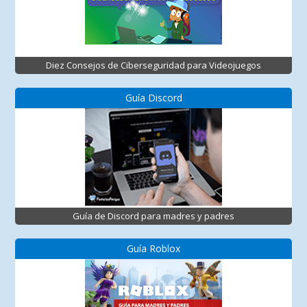
Diez Consejos de Ciberseguridad para Videojuegos
Guía Discord
Guía de Discord para madres y padres
Guía Roblox