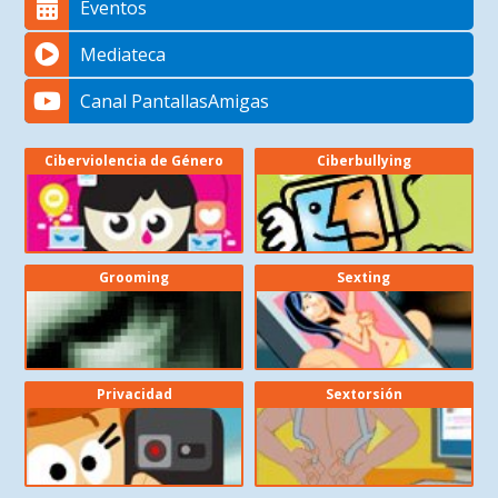
Eventos
Mediateca
Canal PantallasAmigas
Ciberviolencia de Género
Ciberbullying
Grooming
Sexting
Privacidad
Sextorsión