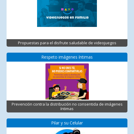
Propuestas para el disfrute saludable de videojuegos
Respeto imágenes íntimas
Prevención contra la distribución no consentida de imágenes
íntimas
Pilar y su Celular