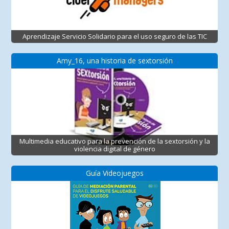
Aprendizaje Servicio Solidario para el uso seguro de las TIC
Amy_16, una historia de sextorsión
Multimedia educativo para la prevención de la sextorsión y la
violencia digital de género
Guía Videojuegos