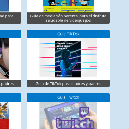
dad para
Guía de mediación parental para el disfrute
saludable de videojuegos
Guía TikTok
y padres
Guía de TikTok para madres y padres
Guía Twitch