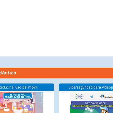
dáctico
Reducir el uso del móvil
Ciberseguridad para Video