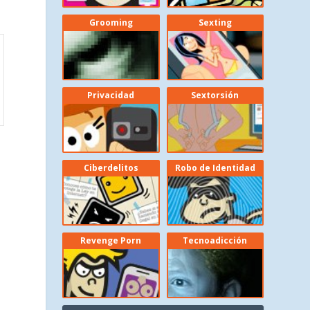
Grooming
Sexting
Privacidad
Sextorsión
Ciberdelitos
Robo de Identidad
Revenge Porn
Tecnoadicción