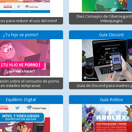
Diez Consejos de Ciberseguri
cos para reducir el uso del móvil
Videojuegos
¿Tu hijo ve porno?
Guía Discord
ación sobre el consumo de porno
en edades tempranas
Guía de Discord para madres 
Equilibrio Digital
Guía Roblox