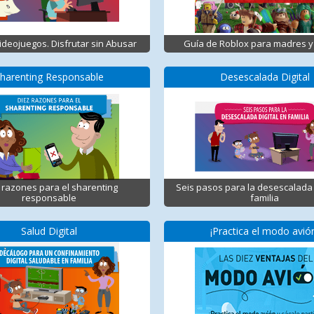
Videojuegos. Disfrutar sin Abusar
Guía de Roblox para madres y
harenting Responsable
Desescalada Digital
 razones para el sharenting
Seis pasos para la desescalada 
responsable
familia
Salud Digital
¡Practica el modo avió