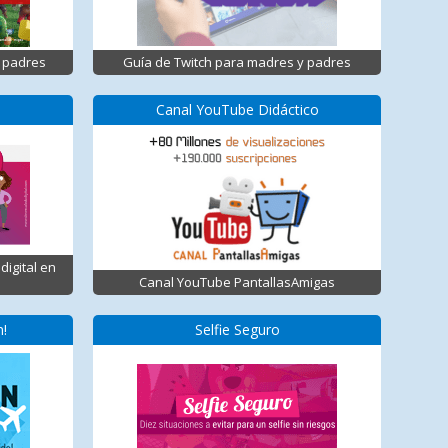
 padres
Guía de Twitch para madres y padres
Canal YouTube Didáctico
digital en
Canal YouTube PantallasAmigas
n!
Selfie Seguro