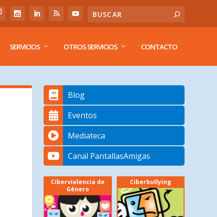
SERVICIOS
OTROS SERVICIOS
CONTACTO
Blog
Eventos
Mediateca
Canal PantallasAmigas
Ciberviolencia de
Ciberbullying
Género