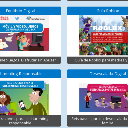
Equilibrio Digital
Guía Roblox
Videojuegos. Disfrutar sin Abusar
Guía de Roblox para madres y
Sharenting Responsable
Desescalada Digital
 razones para el sharenting
Seis pasos para la desescalada d
responsable
familia