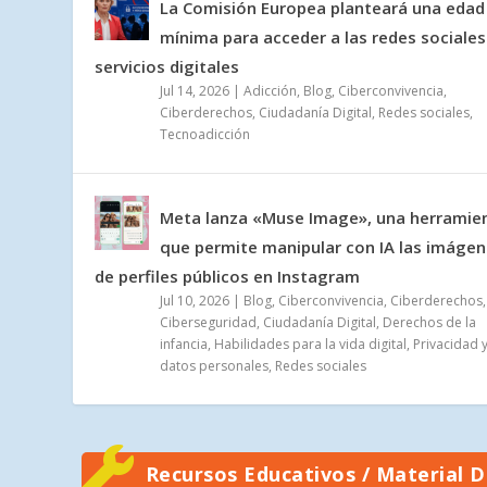
La Comisión Europea planteará una edad
mínima para acceder a las redes sociales
servicios digitales
Jul 14, 2026
|
Adicción
,
Blog
,
Ciberconvivencia
,
Ciberderechos
,
Ciudadanía Digital
,
Redes sociales
,
Tecnoadicción
Meta lanza «Muse Image», una herramie
que permite manipular con IA las imáge
de perfiles públicos en Instagram
Jul 10, 2026
|
Blog
,
Ciberconvivencia
,
Ciberderechos
,
Ciberseguridad
,
Ciudadanía Digital
,
Derechos de la
infancia
,
Habilidades para la vida digital
,
Privacidad 
datos personales
,
Redes sociales
Recursos Educativos / Material D