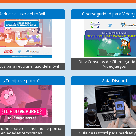
Reducir el uso del móvil
Ciberseguridad para Video
Diez Consejos de Ciberseguri
cos para reducir el uso del móvil
Videojuegos
¿Tu hijo ve porno?
Guía Discord
ación sobre el consumo de porno
en edades tempranas
Guía de Discord para madres 