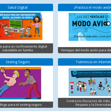
Salud Digital
¡Practica el modo avión
o para un confinamiento digital
saludable en familia
Ventajas del modo avión para d
Sexting Seguro
Tolerencia en Interne
Contra los Discursos de Odio,
logo para el sexting seguro
Respeto y la Diversida