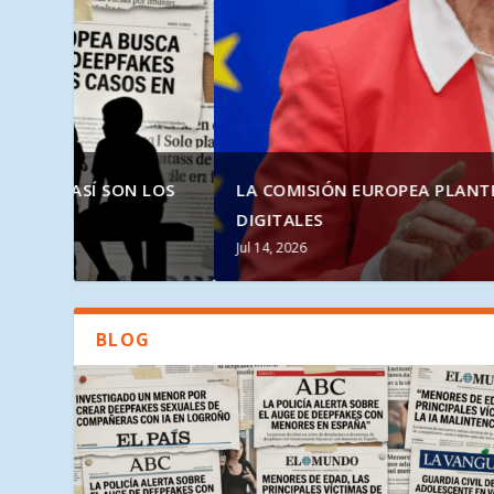
REPASO DE NOTICIAS SOBRE «DEEPFAKES SEXUA
LA COMISIÓN EUROPEA PLANTEARÁ UNA EDAD MÍ
CASOS QUE YA HAN LLEGA...
DIGITALES
Jul 16, 2026
Jul 14, 2026
BLOG