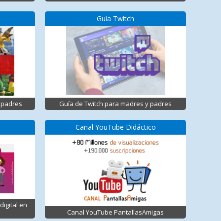
Guía Twitch
 padres
Guía de Twitch para madres y padres
Canal YouTube Didáctico
igital en
Canal YouTube PantallasAmigas