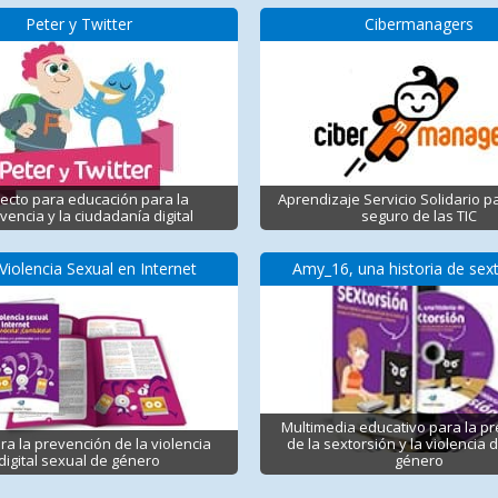
Peter y Twitter
Cibermanagers
ecto para educación para la
Aprendizaje Servicio Solidario p
vencia y la ciudadanía digital
seguro de las TIC
Violencia Sexual en Internet
Amy_16, una historia de sex
Multimedia educativo para la p
ra la prevención de la violencia
de la sextorsión y la violencia d
digital sexual de género
género