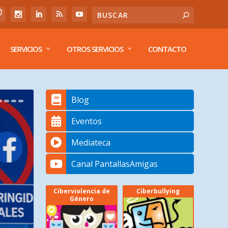
SERVICIOS
OTROS SERVICIOS
CONTACTO
Blog
Eventos
Mediateca
Canal PantallasAmigas
Ciberviolencia de
Ciberbullying
Género