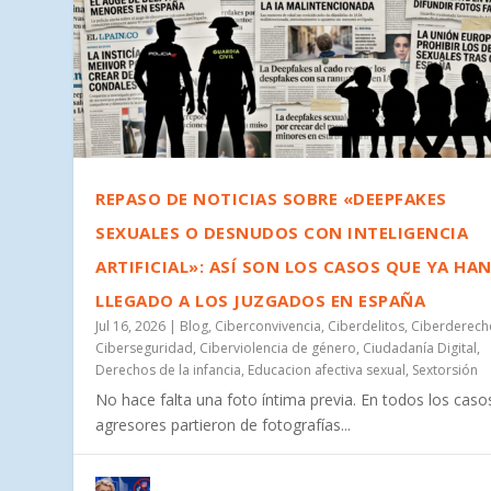
REPASO DE NOTICIAS SOBRE «DEEPFAKES
SEXUALES O DESNUDOS CON INTELIGENCIA
ARTIFICIAL»: ASÍ SON LOS CASOS QUE YA HA
META LANZA «MUSE IMAGE», UNA HERRAMIENTA
OLGA FERNÁNDEZ Y JUAN JOSÉ DO OLMO DE AI
ALMA FERNÁNDEZ, DIRECTORA MÉDICA DE SAVIA
LLEGADO A LOS JUZGADOS EN ESPAÑA
PÚBLICOS EN INSTAGRAM
DIAGNÓSTICO AL CUIDAD...
LAS VI JORNADAS SALUD ...
GRUPOS DE WHATSAPP ABIERTOS, CUANDO TU
Jul 16, 2026
|
Blog
,
Ciberconvivencia
,
Ciberdelitos
,
Ciberderech
Jul 10, 2026
Jun 29, 2026
Jun 22, 2026
Jun 9, 2026
Ciberseguridad
,
Ciberviolencia de género
,
Ciudadanía Digital
,
Derechos de la infancia
,
Educacion afectiva sexual
,
Sextorsión
No hace falta una foto íntima previa. En todos los casos
agresores partieron de fotografías...