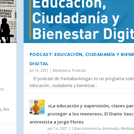
PODCAST: EDUCACIÓN, CIUDADANÍA Y BIEN
DIGITAL
Jul 16, 2021
|
Mediateca
,
Podcast
N
 QUE PERMITE MANIPULAR CON IA LAS IMÁGENES DE PERF
, DRUGS & ROBOTS, REALIZARON LA PONENCIA-TALLER: «D
, REPASA SEIS DÉCADAS DE INNOVACIÓN DE LA IA EN SALU
El podcast de PantallasAmigas es un programa sob
 HIJO O HIJA PUEDE ACABAR HABLANDO CON DESCONOCID
educación, ciudadanía y bienestar...
os
,
«La educación y supervisión, claves par
, los
proteger a los menores», El Diario Vas
entrevista a Jorge Flores
Jun 14, 2021
|
Ciberconvivencia
,
Entrevista
,
Mediat