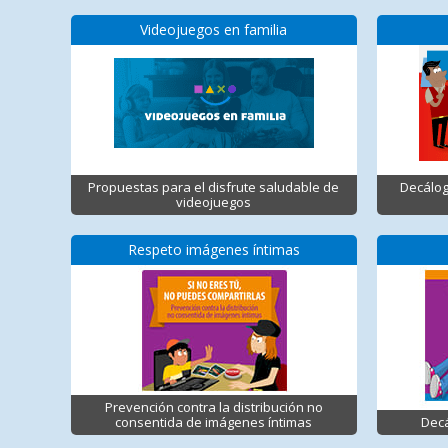
Videojuegos en familia
Propuestas para el disfrute saludable de
Decálog
videojuegos
Respeto imágenes íntimas
Prevención contra la distribución no
consentida de imágenes íntimas
Decá