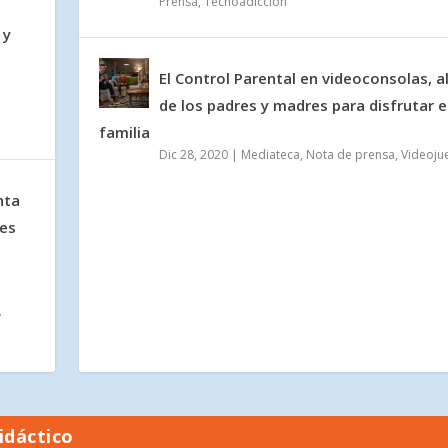
Prensa
,
Tecnoadicción
 y
El Control Parental en videoconsolas, a
de los padres y madres para disfrutar 
familia
Dic 28, 2020
|
Mediateca
,
Nota de prensa
,
Videoju
nta
nes
y
idáctico