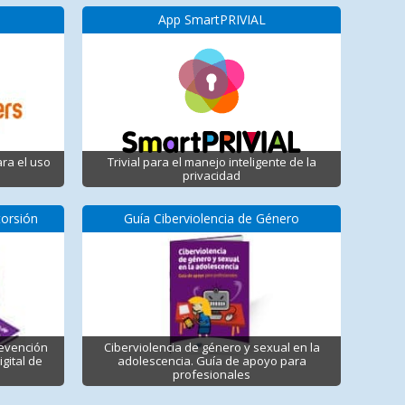
App SmartPRIVIAL
ara el uso
Trivial para el manejo inteligente de la
privacidad
torsión
Guía Ciberviolencia de Género
revención
Ciberviolencia de género y sexual en la
igital de
adolescencia. Guía de apoyo para
profesionales