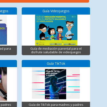
juegos
Guía Videojuegos
dad para
Guía de mediación parental para el
disfrute saludable de videojuegos
Guía TikTok
y padres
Guía de TikTok para madres y padres