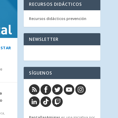
RECURSOS DIDÁCTICOS
Recursos didácticos prevención
NEWSLETTER
ESTAR
ILES
EL
D EN
re
SÍGUENOS
OS
a
co
eca
,
PantallasAmigas
es una iniciativa por