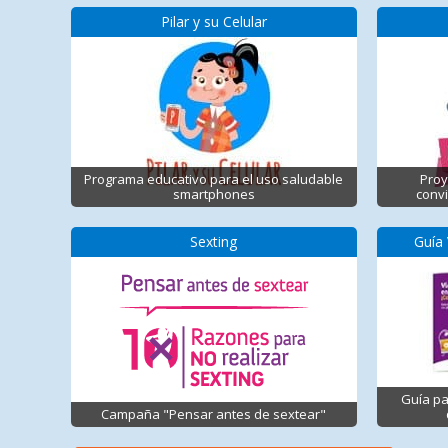
Pilar y su Celular
Programa educativo para el uso saludable
Proy
smartphones
convi
Sexting
Guía 
Guía pa
Campaña "Pensar antes de sextear"