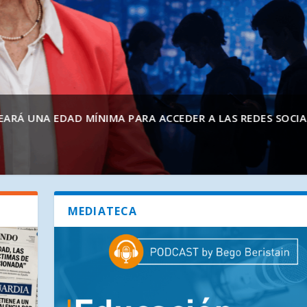
LES O DESNUDOS CON INTELIGENCIA ARTIFICIAL»: ASÍ SON
NIMA PARA ACCEDER A LAS REDES SOCIALES Y SERVICIOS
MEDIATECA