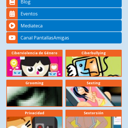
Blog
Eventos
Mediateca
Canal PantallasAmigas
Ciberviolencia de Género
Ciberbullying
Grooming
Sexting
Privacidad
Sextorsión