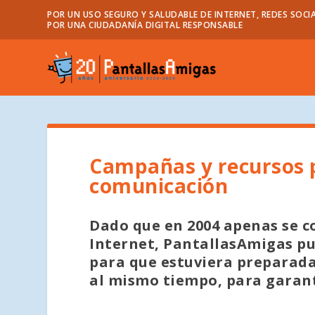
POR UN USO SEGURO Y SALUDABLE DE INTERNET, REDES SOCIA
POR UNA CIUDADANÍA DIGITAL RESPONSABLE
Campañas y recursos pa
comunicación
Dado que en 2004 apenas se co
Internet, PantallasAmigas pus
para que estuviera preparada 
al mismo tiempo, para garanti