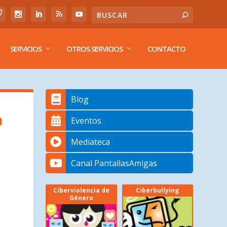
SERVICIOS
OTROS SERVICIOS
CONTACTO
Blog
a
Eventos
Mediateca
Canal PantallasAmigas
Ciberviolencia de
Ciberbullying
Género