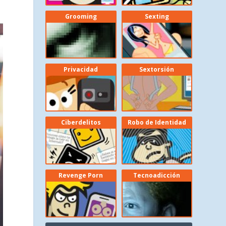
Grooming
Sexting
Privacidad
Sextorsión
Ciberdelitos
Robo de Identidad
Revenge Porn
Tecnoadicción