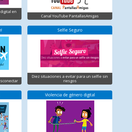
digital en
Canal YouTube PantallasAmigas
n!
Selfie Seguro
Diez situaciones a evitar para un selfie sin
esconectar
riesgos
t
Violencia de género digital