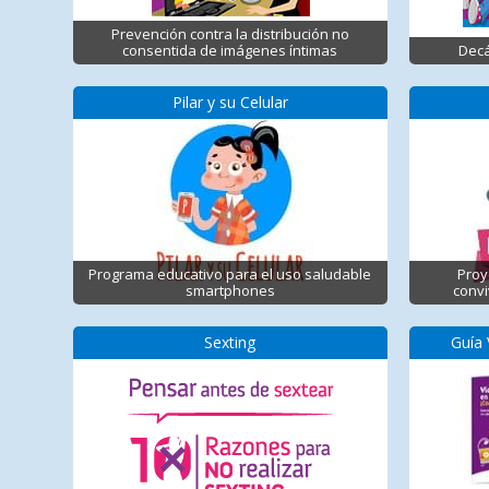
Prevención contra la distribución no
consentida de imágenes íntimas
Decá
Pilar y su Celular
Programa educativo para el uso saludable
Proy
smartphones
convi
Sexting
Guía 