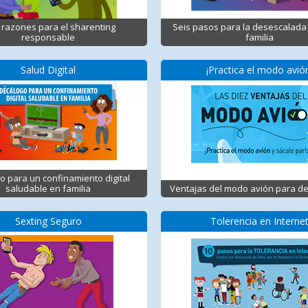
 razones para el sharenting
Seis pasos para la desescalada 
responsable
familia
Salud Digital
¡Practica el modo avió
o para un confinamiento digital
saludable en familia
Ventajas del modo avión para d
Sexting Seguro
Tolerencia en Interne