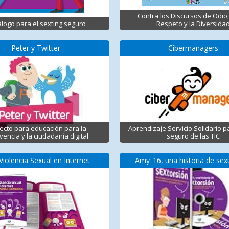
Contra los Discursos de Odio,
logo para el sexting seguro
Respeto y la Diversida
Peter y Twitter
Cibermanagers
ecto para educación para la
Aprendizaje Servicio Solidario p
vencia y la ciudadanía digital
seguro de las TIC
Violencia Sexual en Internet
Amy_16, una historia de sex