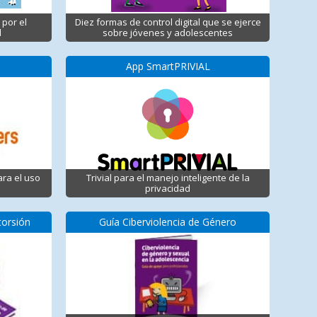
 por el
Diez formas de control digital que se ejerce
d
sobre jóvenes y adolescentes
App SmartPRIVIAL
ara el uso
Trivial para el manejo inteligente de la
privacidad
torsión
Guía Ciberviolencia de Género