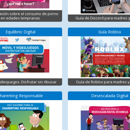
ación sobre el consumo de porno
en edades tempranas
Guía de Discord para madres 
Equilibrio Digital
Guía Roblox
Videojuegos. Disfrutar sin Abusar
Guía de Roblox para madres y
harenting Responsable
Desescalada Digital