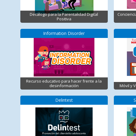
Decálogo para la Parentalidad Digital
Concienci
Positiva
Information Disorder
Recurso educativo para hacer frente a la
desinformación
Móvil y 
Delintest
S