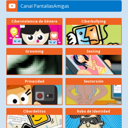
Canal PantallasAmigas
Ciberviolencia de Género
Ciberbullying
Grooming
Sexting
Privacidad
Sextorsión
Ciberdelitos
Robo de Identidad