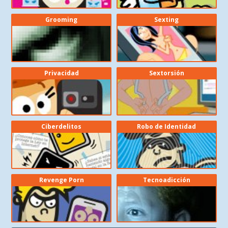
Grooming
Sexting
Privacidad
Sextorsión
Ciberdelitos
Robo de Identidad
Revenge Porn
Tecnoadicción