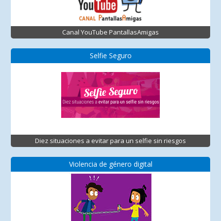
Canal YouTube PantallasAmigas
Selfie Seguro
Diez situaciones a evitar para un selfie sin riesgos
Violencia de género digital