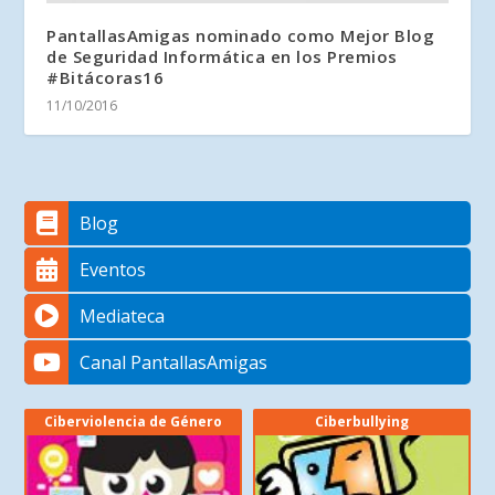
PantallasAmigas nominado como Mejor Blog
de Seguridad Informática en los Premios
#Bitácoras16
11/10/2016
Blog
Eventos
Mediateca
Canal PantallasAmigas
Ciberviolencia de Género
Ciberbullying