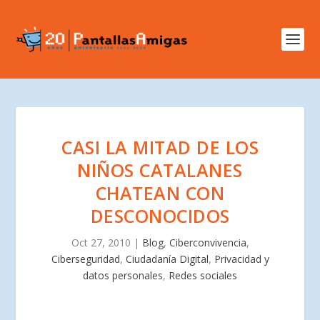
CASI LA MITAD DE LOS
NIÑOS CATALANES
CHATEAN CON
DESCONOCIDOS
Oct 27, 2010
|
Blog
,
Ciberconvivencia
,
Ciberseguridad
,
Ciudadanía Digital
,
Privacidad y
datos personales
,
Redes sociales