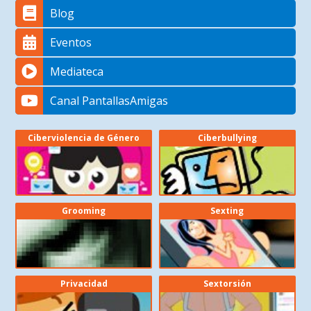
Blog
Eventos
Mediateca
Canal PantallasAmigas
Ciberviolencia de Género
Ciberbullying
Grooming
Sexting
Privacidad
Sextorsión