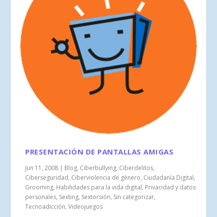
PRESENTACIÓN DE PANTALLAS AMIGAS
Jun 11, 2008
|
Blog
,
Ciberbullying
,
Ciberdelitos
,
Ciberseguridad
,
Ciberviolencia de género
,
Ciudadanía Digital
,
Grooming
,
Habilidades para la vida digital
,
Privacidad y datos
personales
,
Sexting
,
Sextorsión
,
Sin categorizar
,
Tecnoadicción
,
Videojuegos