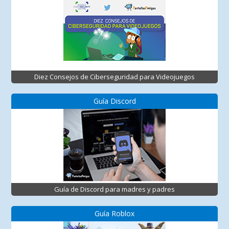
Diez Consejos de Ciberseguridad para Videojuegos
Guía Discord
Guía de Discord para madres y padres
Guía Roblox