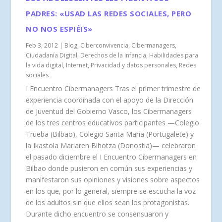
PADRES: «USAD LAS REDES SOCIALES, PERO
NO NOS ESPIÉIS»
Feb 3, 2012
|
Blog
,
Ciberconvivencia
,
Cibermanagers
,
Ciudadanía Digital
,
Derechos de la infancia
,
Habilidades para
la vida digital
,
Internet
,
Privacidad y datos personales
,
Redes
sociales
I Encuentro Cibermanagers Tras el primer trimestre de
experiencia coordinada con el apoyo de la Dirección
de Juventud del Gobierno Vasco, los Cibermanagers
de los tres centros educativos participantes —Colegio
Trueba (Bilbao), Colegio Santa María (Portugalete) y
la Ikastola Mariaren Bihotza (Donostia)— celebraron
el pasado diciembre el I Encuentro Cibermanagers en
Bilbao donde pusieron en común sus experiencias y
manifestaron sus opiniones y visiones sobre aspectos
en los que, por lo general, siempre se escucha la voz
de los adultos sin que ellos sean los protagonistas.
Durante dicho encuentro se consensuaron y