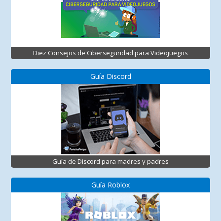
Diez Consejos de Ciberseguridad para Videojuegos
Guía Discord
Guía de Discord para madres y padres
Guía Roblox