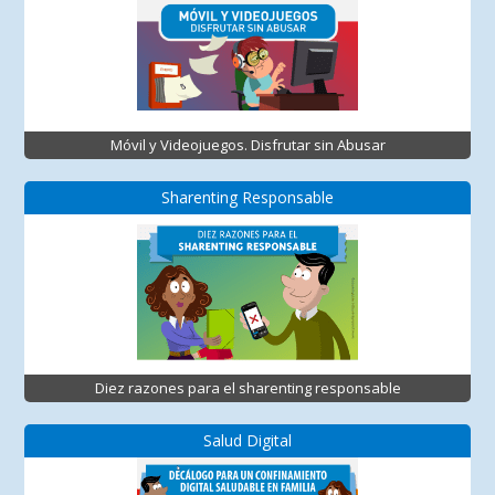
Móvil y Videojuegos. Disfrutar sin Abusar
Sharenting Responsable
Diez razones para el sharenting responsable
Salud Digital