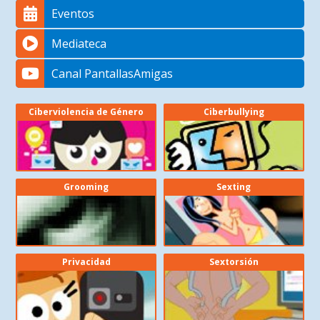
Eventos
Mediateca
Canal PantallasAmigas
Ciberviolencia de Género
Ciberbullying
Grooming
Sexting
Privacidad
Sextorsión