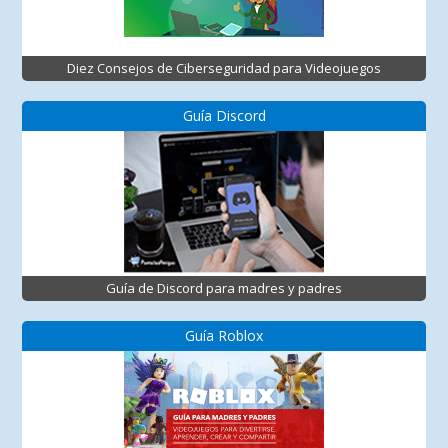
Diez Consejos de Ciberseguridad para Videojuegos
Guía Discord
Guía de Discord para madres y padres
Guía Roblox