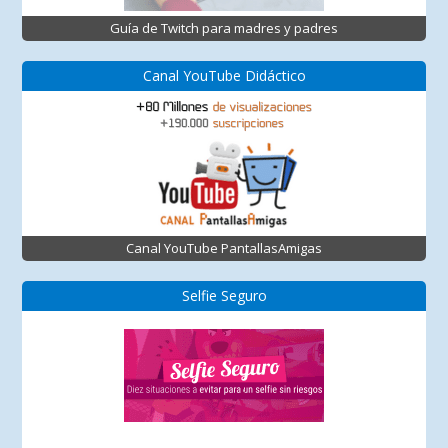
Guía de Twitch para madres y padres
Canal YouTube Didáctico
Canal YouTube PantallasAmigas
Selfie Seguro