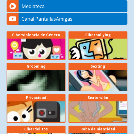
Mediateca
Canal PantallasAmigas
Ciberviolencia de Género
Ciberbullying
Grooming
Sexting
Privacidad
Sextorsión
Ciberdelitos
Robo de Identidad