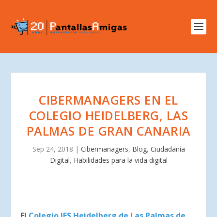
CIBERMANAGERS EN EL
COLEGIO HEIDELBERG, LAS
PALMAS DE GRAN CANARIA
Sep 24, 2018
|
Cibermanagers
,
Blog
,
Ciudadanía
Digital
,
Habilidades para la vida digital
El
Colegio IES Heidelberg de Las Palmas de