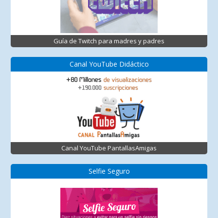
Guía de Twitch para madres y padres
Canal YouTube Didáctico
Canal YouTube PantallasAmigas
Selfie Seguro