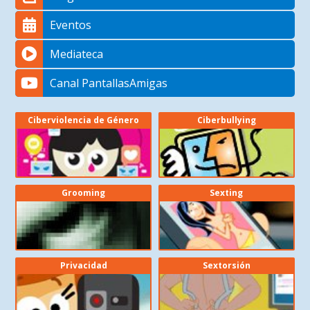
Eventos
Mediateca
Canal PantallasAmigas
Ciberviolencia de Género
Ciberbullying
Grooming
Sexting
Privacidad
Sextorsión