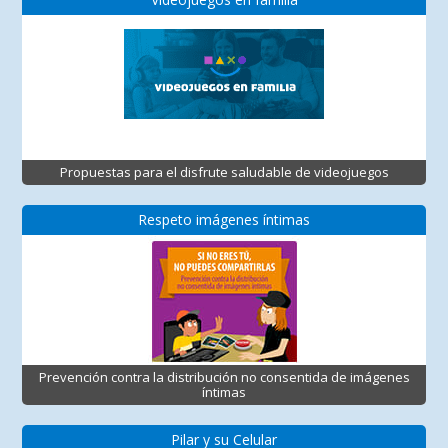
Propuestas para el disfrute saludable de videojuegos
Respeto imágenes íntimas
Prevención contra la distribución no consentida de imágenes
íntimas
Pilar y su Celular