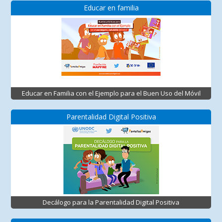
Educar en familia
Educar en Familia con el Ejemplo para el Buen Uso del Móvil
Parentalidad Digital Positiva
Decálogo para la Parentalidad Digital Positiva