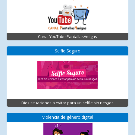
Canal YouTube PantallasAmigas
Selfie Seguro
Diez situaciones a evitar para un selfie sin riesgos
Violencia de género digital