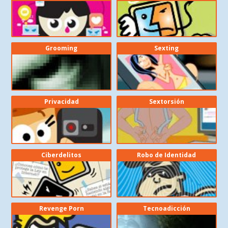
Grooming
Sexting
Privacidad
Sextorsión
Ciberdelitos
Robo de Identidad
Revenge Porn
Tecnoadicción