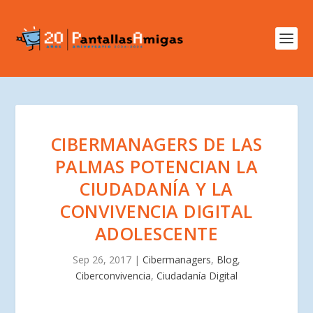
CIBERMANAGERS DE LAS
PALMAS POTENCIAN LA
CIUDADANÍA Y LA
CONVIVENCIA DIGITAL
ADOLESCENTE
Sep 26, 2017
|
Cibermanagers
,
Blog
,
Ciberconvivencia
,
Ciudadanía Digital