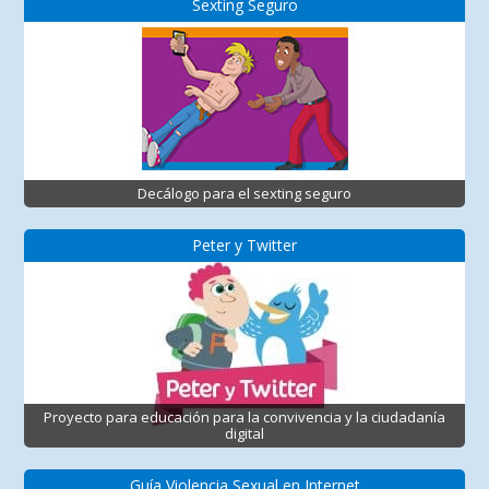
Sexting Seguro
Decálogo para el sexting seguro
Peter y Twitter
Proyecto para educación para la convivencia y la ciudadanía
digital
Guía Violencia Sexual en Internet