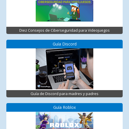
Diez Consejos de Ciberseguridad para Videojuegos
Guía Discord
Guía de Discord para madres y padres
Guía Roblox