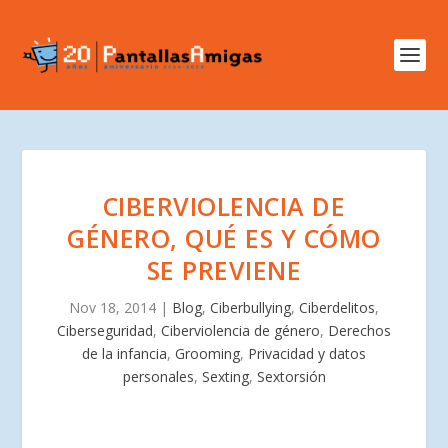
CIBERVIOLENCIA DE
GÉNERO, QUÉ ES Y CÓMO
SE PREVIENE
Nov 18, 2014
|
Blog
,
Ciberbullying
,
Ciberdelitos
,
Ciberseguridad
,
Ciberviolencia de género
,
Derechos
de la infancia
,
Grooming
,
Privacidad y datos
personales
,
Sexting
,
Sextorsión