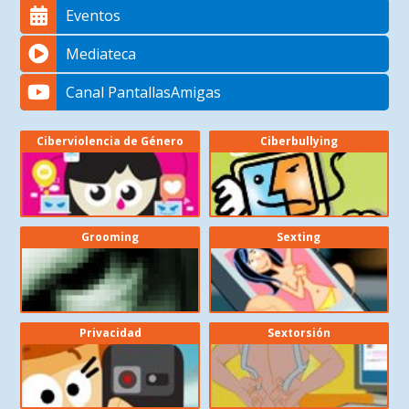
Eventos
Mediateca
Canal PantallasAmigas
Ciberviolencia de Género
Ciberbullying
Grooming
Sexting
Privacidad
Sextorsión