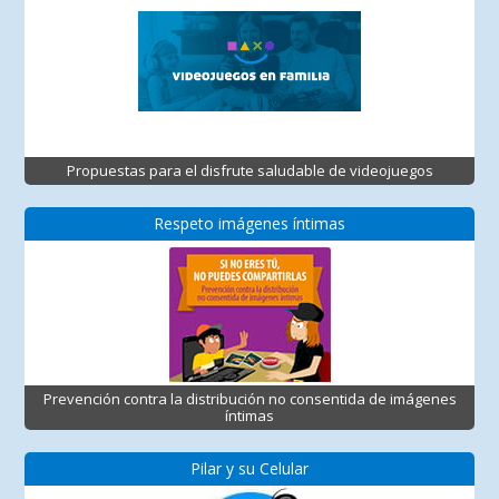
Propuestas para el disfrute saludable de videojuegos
Respeto imágenes íntimas
Prevención contra la distribución no consentida de imágenes
íntimas
Pilar y su Celular