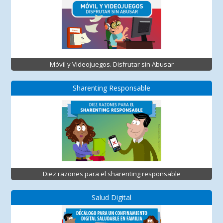
Móvil y Videojuegos. Disfrutar sin Abusar
Sharenting Responsable
Diez razones para el sharenting responsable
Salud Digital