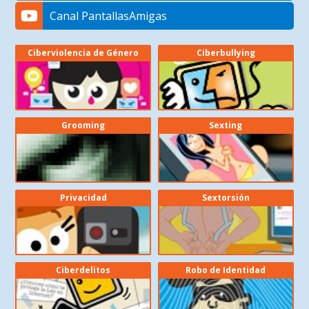
Canal PantallasAmigas
Ciberviolencia de Género
Ciberbullying
Grooming
Sexting
Privacidad
Sextorsión
Ciberdelitos
Robo de Identidad