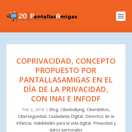
COPRIVACIDAD, CONCEPTO
PROPUESTO POR
PANTALLASAMIGAS EN EL
DÍA DE LA PRIVACIDAD,
CON INAI E INFODF
Feb 2, 2016
|
Blog
,
Ciberbullying
,
Ciberdelitos
,
Ciberseguridad
,
Ciudadanía Digital
,
Derechos de la
infancia
,
Habilidades para la vida digital
,
Privacidad y
datos personales