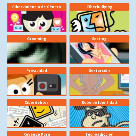
Ciberviolencia de Género
Ciberbullying
Grooming
Sexting
Privacidad
Sextorsión
Ciberdelitos
Robo de Identidad
Revenge Porn
Tecnoadicción