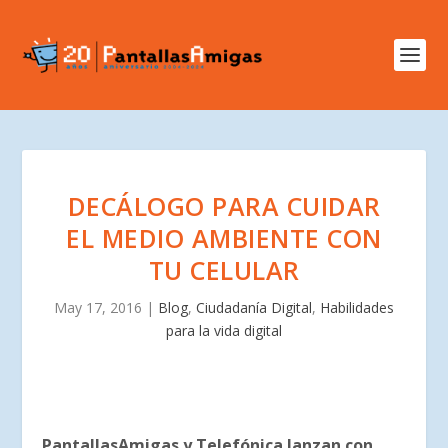
DECÁLOGO PARA CUIDAR
EL MEDIO AMBIENTE CON
TU CELULAR
May 17, 2016
|
Blog
,
Ciudadanía Digital
,
Habilidades
para la vida digital
PantallasAmigas y Telefónica lanzan con