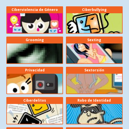
Ciberviolencia de Género
Ciberbullying
Grooming
Sexting
Privacidad
Sextorsión
Ciberdelitos
Robo de Identidad