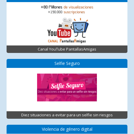
Canal YouTube PantallasAmigas
Selfie Seguro
Diez situaciones a evitar para un selfie sin riesgos
Violencia de género digital