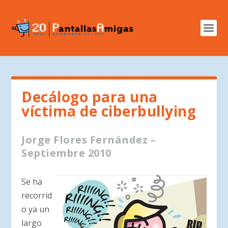
Decálogo para una
víctima de ciberbullying
Jorge Flores Fernández –
Septiembre 2010
Se ha
recorrid
o ya un
largo