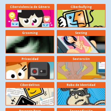
Ciberviolencia de Género
Ciberbullying
Grooming
Sexting
Privacidad
Sextorsión
Ciberdelitos
Robo de Identidad
Revenge Porn
Tecnoadicción