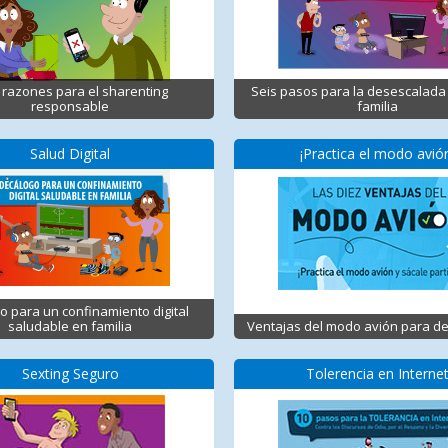
 razones para el sharenting
Seis pasos para la desescalada 
responsable
familia
Salud Digital
¡Practica el modo avió
o para un confinamiento digital
saludable en familia
Ventajas del modo avión para d
Sexting Seguro
Tolerencia en Interne