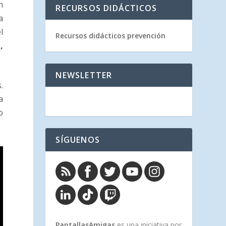
n
RECURSOS DIDÁCTICOS
a
l
Recursos didácticos prevención
,
NEWSLETTER
.
a
o
SÍGUENOS
PantallasAmigas
es una iniciativa por