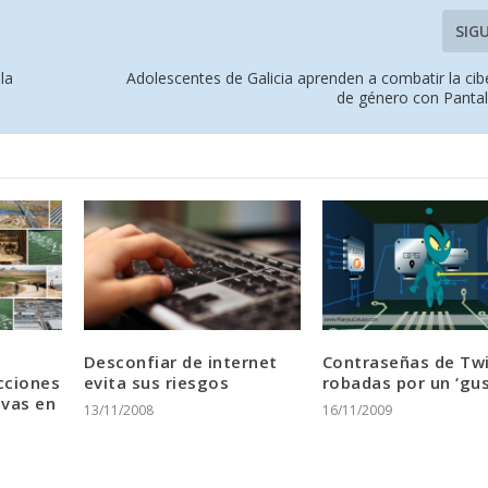
SIG
la
Adolescentes de Galicia aprenden a combatir la cib
de género con Panta
Desconfiar de internet
Contraseñas de Twi
cciones
evita sus riesgos
robadas por un ‘gu
ivas en
13/11/2008
16/11/2009