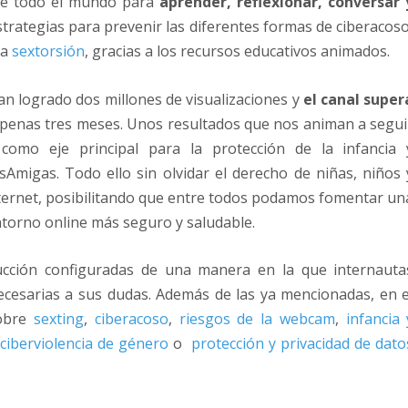
de todo el mundo para
aprender, reflexionar, conversar 
trategias para prevenir las diferentes formas de ciberacoso
la
sextorsión
, gracias a los recursos educativos animados.
an logrado dos millones de visualizaciones y
el canal super
apenas tres meses. Unos resultados que nos animan a segui
como eje principal para la protección de la infancia 
asAmigas. Todo ello sin olvidar el derecho de niñas, niños 
nternet, posibilitando que entre todos podamos fomentar un
ntorno online más seguro y saludable.
ucción configuradas de una manera en la que internauta
cesarias a sus dudas. Además de las ya mencionadas, en e
sobre
sexting
,
ciberacoso
,
riesgos de la webcam
,
infancia 
ciberviolencia de género
o
protección y privacidad de dato