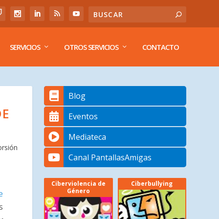
SERVICIOS
OTROS SERVICIOS
CONTACTO
Blog
DE
Eventos
Mediateca
orsión
Canal PantallasAmigas
Ciberviolencia de
Ciberbullying
Género
e
s