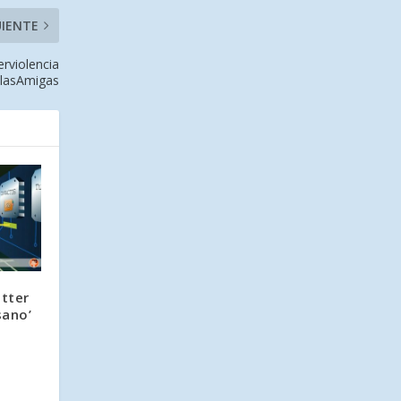
UIENTE
erviolencia
llasAmigas
tter
sano’