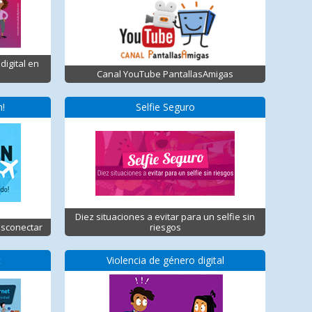
digital en
Canal YouTube PantallasAmigas
n!
Selfie Seguro
Diez situaciones a evitar para un selfie sin
esconectar
riesgos
t
Violencia de género digital