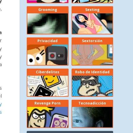
y
,
Grooming
Sexting
a
r
Privacidad
Sextorsión
y
y
a
Ciberdelitos
Robo de Identidad
s
l
Revenge Porn
Tecnoadicción
y
s