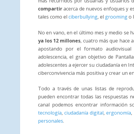
más recurridos por usuarias y usuarios 
compartir
acerca de nuevos enfoques y es
tales como el
ciberbullying
, el
grooming
o 
No en vano, en el último mes y medio se h
ya los 12 millones
, cuatro más que hace 
apostando por el formato audiovisual 
adolescencia, el gran objetivo de Pantall
adolescentes a ejercer su ciudadanía en I
ciberconvivencia más positiva y crear un e
Todo a través de unas listas de reprod
pueden encontrar todas las respuestas ne
canal podemos encontrar información 
tecnología
,
ciudadanía digital
,
ergonomía
,
personales
.