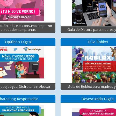
ación sobre el consumo de porno
en edades tempranas
Guía de Discord para madres 
Equilibrio Digital
Guía Roblox
Videojuegos. Disfrutar sin Abusar
Guía de Roblox para madres y
harenting Responsable
Desescalada Digital