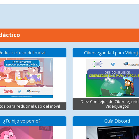
dáctico
Reducir el uso del móvil
Ciberseguridad para Video
Diez Consejos de Ciberseguri
cos para reducir el uso del móvil
Videojuegos
¿Tu hijo ve porno?
Guía Discord