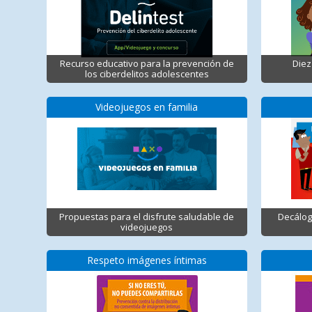
Recurso educativo para la prevención de
Diez
los ciberdelitos adolescentes
Videojuegos en familia
Propuestas para el disfrute saludable de
Decálog
videojuegos
Respeto imágenes íntimas