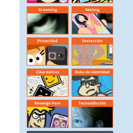
Grooming
Sexting
Privacidad
Sextorsión
Ciberdelitos
Robo de Identidad
Revenge Porn
Tecnoadicción