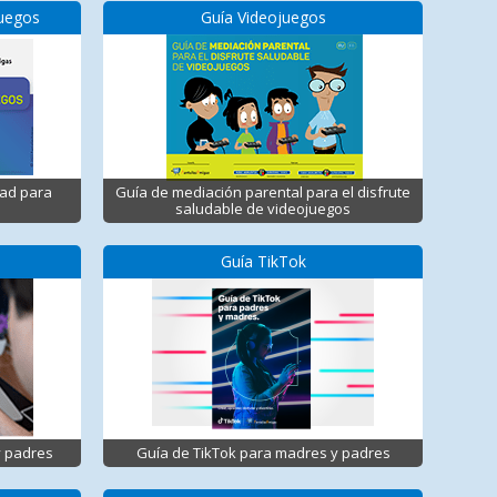
juegos
Guía Videojuegos
dad para
Guía de mediación parental para el disfrute
saludable de videojuegos
Guía TikTok
y padres
Guía de TikTok para madres y padres