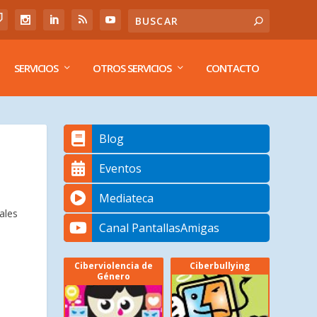
SERVICIOS
OTROS SERVICIOS
CONTACTO
Blog
Eventos
Mediateca
ales
Canal PantallasAmigas
Ciberviolencia de
Ciberbullying
Género