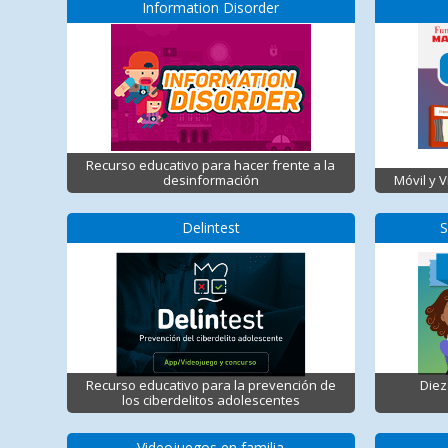
Information Disorder
Recurso educativo para hacer frente a la
desinformación
Móvil y 
Delintest
S
Recurso educativo para la prevención de
Diez
los ciberdelitos adolescentes
Videojuegos en familia