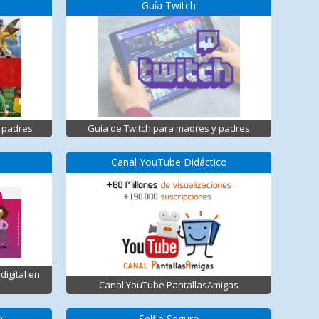
Guía Twitch
 padres
Guía de Twitch para madres y padres
Canal YouTube Didáctico
digital en
Canal YouTube PantallasAmigas
n!
Selfie Seguro