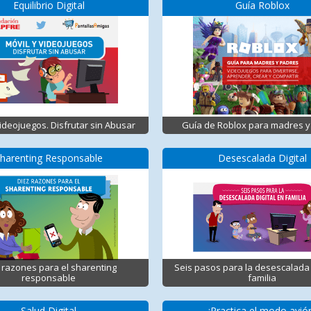
Equilibrio Digital
Guía Roblox
Videojuegos. Disfrutar sin Abusar
Guía de Roblox para madres y
harenting Responsable
Desescalada Digital
 razones para el sharenting
Seis pasos para la desescalada 
responsable
familia
Salud Digital
¡Practica el modo avió