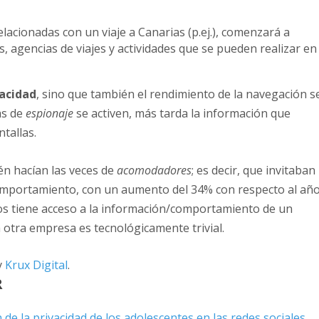
lacionadas con un viaje a Canarias (p.ej.), comenzará a
s, agencias de viajes y actividades que se pueden realizar en
vacidad
, sino que también el rendimiento de la navegación s
as de
espionaje
se activen, más tarda la información que
tallas.
én hacían las veces de
acomodadores
; es decir, que invitaban
comportamiento, con un aumento del 34% con respecto al añ
tos tiene acceso a la información/comportamiento de un
 otra empresa es tecnológicamente trivial.
y
Krux Digital
.
R
de la privacidad de los adolescentes en las redes sociales