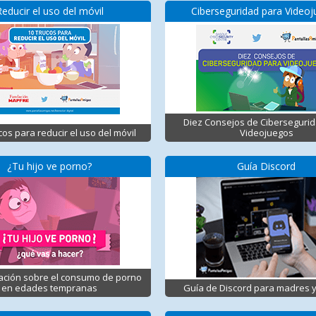
Reducir el uso del móvil
Ciberseguridad para Video
Diez Consejos de Ciberseguri
cos para reducir el uso del móvil
Videojuegos
¿Tu hijo ve porno?
Guía Discord
ación sobre el consumo de porno
en edades tempranas
Guía de Discord para madres 