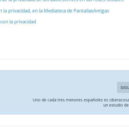
n la privacidad, en la Mediateca de PantallasAmigas
 con la privacidad
SIG
Uno de cada tres menores españoles es ciberacos
un estudio de