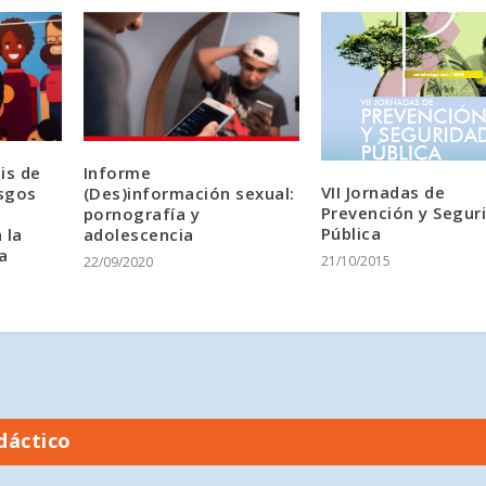
sis de
Informe
VII Jornadas de
esgos
(Des)información sexual:
Prevención y Segur
pornografía y
Pública
 la
adolescencia
a
21/10/2015
22/09/2020
dáctico