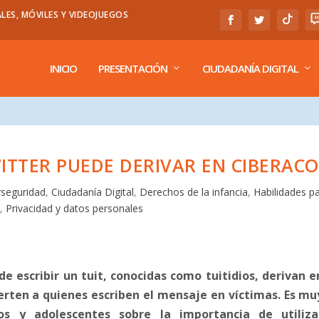
LES, MÓVILES Y VIDEOJUEGOS
INICIO
PRESENTACIÓN
CIUDADANÍA DIGITAL
ITTER PUEDE DERIVAR EN CIBERAC
rseguridad
,
Ciudadanía Digital
,
Derechos de la infancia
,
Habilidades pa
l
,
Privacidad y datos personales
e escribir un tuit, conocidas como tuitidios, derivan e
erten a quienes escriben el mensaje en víctimas. Es mu
os y adolescentes sobre la importancia de utiliza