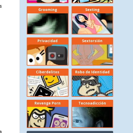
s
Grooming
Sexting
Privacidad
Sextorsión
Ciberdelitos
Robo de Identidad
Revenge Porn
Tecnoadicción
a