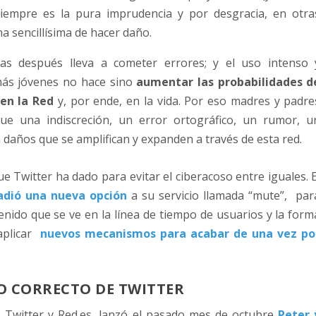
siempre es la pura imprudencia y por desgracia, en otra
ma sencillísima de hacer daño.
ias después lleva a cometer errores; y el uso intenso 
más jóvenes no hace sino
aumentar las probabilidades d
en la Red
y, por ende, en la vida. Por eso madres y padre
que una indiscreción, un error ortográfico, un rumor, u
años que se amplifican y expanden a través de esta red.
e Twitter ha dado para evitar el ciberacoso entre iguales. E
ñadió una nueva opción
a su servicio llamada “mute”, par
nido que se ve en la línea de tiempo de usuarios y la form
aplicar
nuevos mecanismos para acabar de una vez po
SO CORRECTO DE TWITTER
e Twitter y Red.es, lanzó el pasado mes de octubre
Peter 