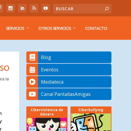
SERVICIOS
OTROS SERVICIOS
CONTACTO
Blog
OSO
Eventos
ra la
Mediateca
Canal PantallasAmigas
Ciberviolencia de
Ciberbullying
n
Género
y
r