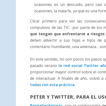
ocasiones es un descuido, pero casi 
ocasiones, la mala fe, ya que es una for
Clicar primero para ver las consecuenc
compulsivo de las TIC por parte de los 
que tengan que enfrentarse a riesgos 
deben advertir a sus hijas e hijos de 
comentario humillante, una amenaza… son d
En este sentido, no son pocos los pasos qu
pasado verano
la red social Twitter a
proporcionar mayor control sobre el conte
de interactuar. A finales de año, volvió a 
todas con esta práctica
.
PETER Y TWITTER, PARA EL U
PantallasAmigas
,
con la colaboración d