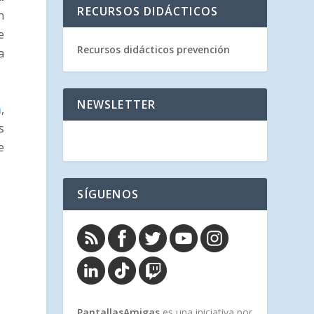
RECURSOS DIDÁCTICOS
n
e
Recursos didácticos prevención
a
NEWSLETTER
m
,
s
e
SÍGUENOS
PantallasAmigas
es una iniciativa por