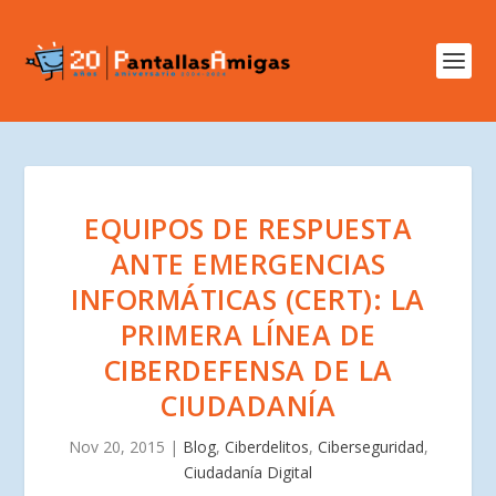
EQUIPOS DE RESPUESTA
ANTE EMERGENCIAS
INFORMÁTICAS (CERT): LA
PRIMERA LÍNEA DE
CIBERDEFENSA DE LA
CIUDADANÍA
Nov 20, 2015
|
Blog
,
Ciberdelitos
,
Ciberseguridad
,
Ciudadanía Digital