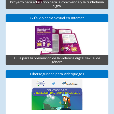
Proyecto para educación para la convivencia y la ciudadanía
digital
Guía Violencia Sexual en Internet
Guía para la prevención de la violencia digital sexual de
género
Ciberseguridad para Videojuegos