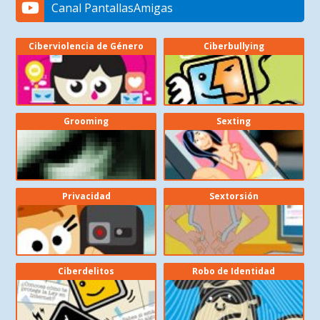
Canal PantallasAmigas
Ciberviolencia de Género
Ciberbullying
Grooming
Sexting
Privacidad
Sextorsión
Ciberdelitos
Robo de Identidad