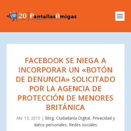
FACEBOOK SE NIEGA A
INCORPORAR UN «BOTÓN
DE DENUNCIA» SOLICITADO
POR LA AGENCIA DE
PROTECCIÓN DE MENORES
BRITÁNICA
Abr 13, 2010
|
Blog
,
Ciudadanía Digital
,
Privacidad y
datos personales
,
Redes sociales