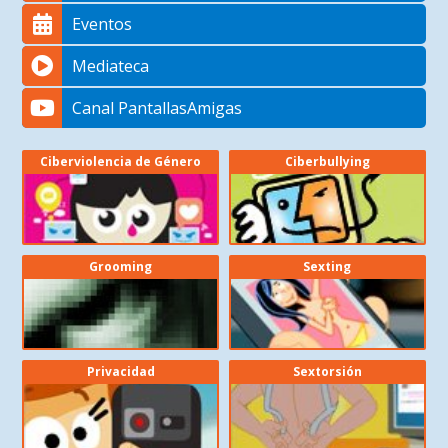
Eventos
Mediateca
Canal PantallasAmigas
Ciberviolencia de Género
Ciberbullying
Grooming
Sexting
Privacidad
Sextorsión