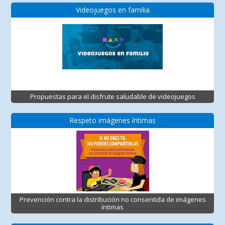
Videojuegos en familia
Propuestas para el disfrute saludable de videojuegos
Respeto imágenes íntimas
Prevención contra la distribución no consentida de imágenes
íntimas