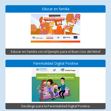
Educar en familia
Educar en Familia con el Ejemplo para el Buen Uso del Móvil
Parentalidad Digital Positiva
Decálogo para la Parentalidad Digital Positiva