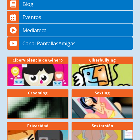
Blog
Eventos
Mediateca
Canal PantallasAmigas
Ciberviolencia de Género
Ciberbullying
Grooming
Sexting
Privacidad
Sextorsión