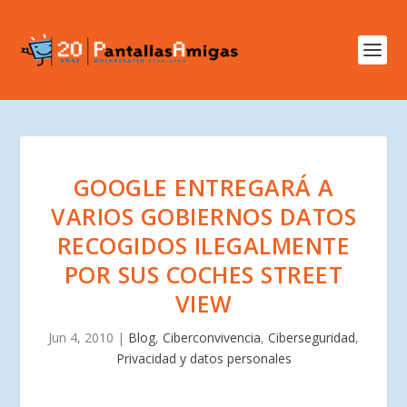
GOOGLE ENTREGARÁ A
VARIOS GOBIERNOS DATOS
RECOGIDOS ILEGALMENTE
POR SUS COCHES STREET
VIEW
Jun 4, 2010
|
Blog
,
Ciberconvivencia
,
Ciberseguridad
,
Privacidad y datos personales