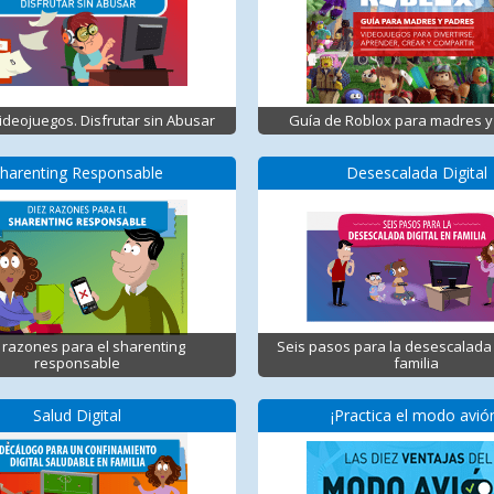
Videojuegos. Disfrutar sin Abusar
Guía de Roblox para madres y
harenting Responsable
Desescalada Digital
 razones para el sharenting
Seis pasos para la desescalada 
responsable
familia
Salud Digital
¡Practica el modo avió