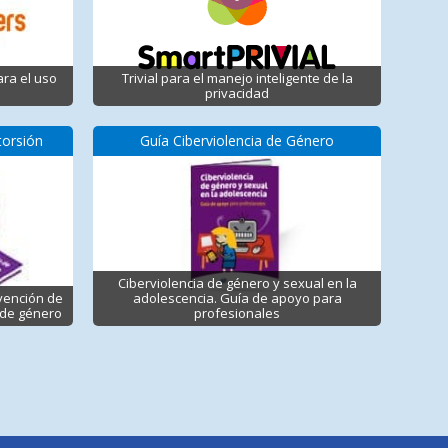
ara el uso
Trivial para el manejo inteligente de la
privacidad
torsión
Guía Ciberviolencia de Género
Ciberviolencia de género y sexual en la
vención de
adolescencia. Guía de apoyo para
l de género
profesionales