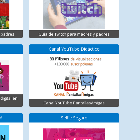
 padres
Guía de Twitch para madres y padres
Canal YouTube Didáctico
digital en
Canal YouTube PantallasAmigas
n!
Selfie Seguro