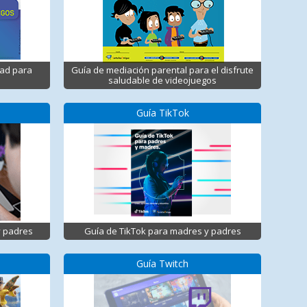
dad para
Guía de mediación parental para el disfrute
saludable de videojuegos
Guía TikTok
y padres
Guía de TikTok para madres y padres
Guía Twitch