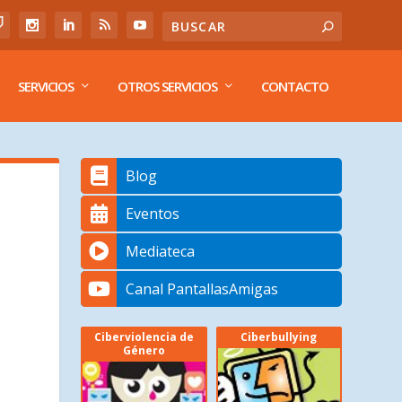
SERVICIOS
OTROS SERVICIOS
CONTACTO
Blog
Eventos
Mediateca
Canal PantallasAmigas
Ciberviolencia de
Ciberbullying
Género