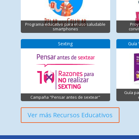
Programa educativo para el uso saludable
Proy
smartphones
convi
Sexting
Guía 
Guía pa
Campaña "Pensar antes de sextear"
Ver más Recursos Educativos