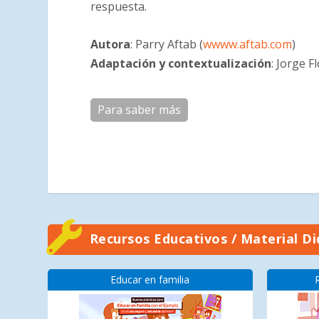
respuesta.
Autora
: Parry Aftab (
wwww.aftab.com
)
Adaptación y contextualización
: Jorge 
Para saber más
Recursos Educativos / Material Di
Educar en familia