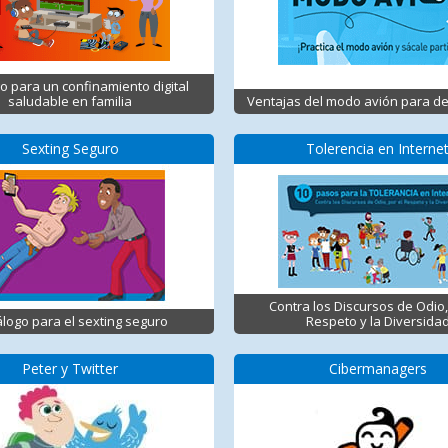
o para un confinamiento digital
saludable en familia
Ventajas del modo avión para d
Sexting Seguro
Tolerencia en Interne
Contra los Discursos de Odio,
logo para el sexting seguro
Respeto y la Diversida
Peter y Twitter
Cibermanagers