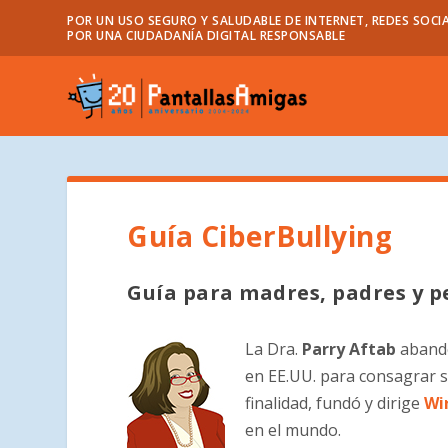
POR UN USO SEGURO Y SALUDABLE DE INTERNET, REDES SOCIA
POR UNA CIUDADANÍA DIGITAL RESPONSABLE
Guía CiberBullying
Guía para madres, padres y p
La Dra.
Parry Aftab
abando
en EE.UU. para consagrar su
finalidad, fundó y dirige
Wi
en el mundo.