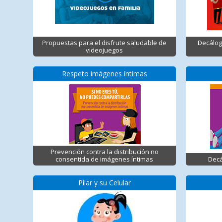
Propuestas para el disfrute saludable de
Decálog
videojuegos
Respeto imágenes íntimas
Prevención contra la distribución no
consentida de imágenes íntimas
Decá
Pilar y su Celular