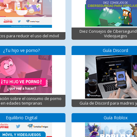
Diez Consejos de Ciberseguri
cos para reducir el uso del móvil
Videojuegos
¿Tu hijo ve porno?
Guía Discord
ación sobre el consumo de porno
en edades tempranas
Guía de Discord para madres 
Equilibrio Digital
Guía Roblox