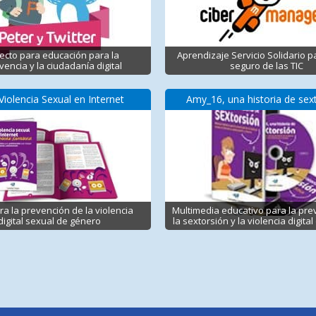
ecto para educación para la
Aprendizaje Servicio Solidario p
vencia y la ciudadanía digital
seguro de las TIC
Violencia Sexual en Internet
Amy_16, una historia de sex
ra la prevención de la violencia
Multimedia educativo para la pre
digital sexual de género
la sextorsión y la violencia digita