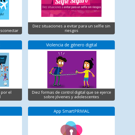
Diez situaciones a evitar para un selfie sin
esconectar
riesgos
t
Violencia de género digital
 por el
Diez formas de control digital que se ejerce
d
sobre jóvenes y adolescentes
App SmartPRIVIAL