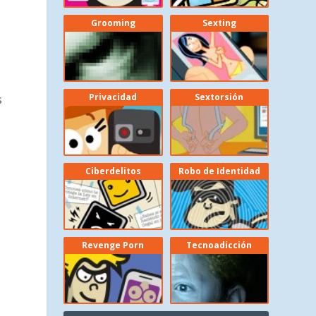
Grooming
Sexting
Privacidad
Sextorsión
s
Ciberdelitos
Robo de Identidad
Revenge Porn
Tecnoadicción