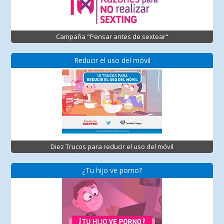
Campaña "Pensar antes de sextear"
Reducir el uso del móvil
Diez Trucos para reducir el uso del móvil
¿Tu hijo ve porno?