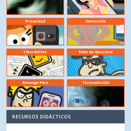
Privacidad
Sextorsión
Ciberdelitos
Robo de Identidad
Revenge Porn
Tecnoadicción
RECURSOS DIDÁCTICOS