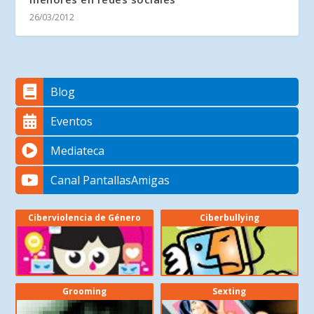
26/03/2012
Blog
Eventos
Mediateca
Canal PantallasAmigas
Ciberviolencia de Género
Ciberbullying
Grooming
Sexting