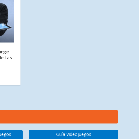
urge
e las
s
juegos
Guía Videojuegos