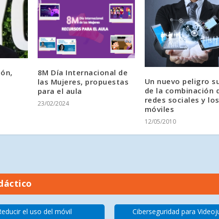
tón,
8M Día Internacional de
Un nuevo peligro s
las Mujeres, propuestas
de la combinación d
para el aula
redes sociales y lo
23/02/2024
móviles
12/05/2010
dáctico
Reducir el uso del móvil
Ciberseguridad para Video