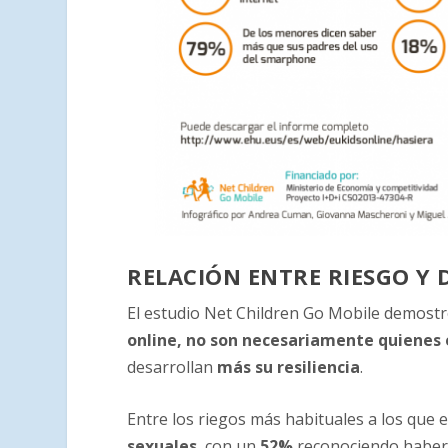
RELACIÓN ENTRE RIESGO Y
El estudio Net Children Go Mobile demost
online, no son necesariamente quiene
desarrollan
más su resiliencia
.
Entre los riegos más habituales a los que 
sexuales
, con un
52%
reconociendo haberl