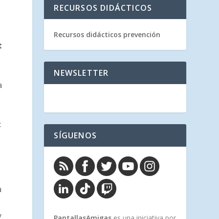
RECURSOS DIDÁCTICOS
Recursos didácticos prevención
t
NEWSLETTER
a
:
SÍGUENOS
0
a
y
PantallasAmigas
es una iniciativa por