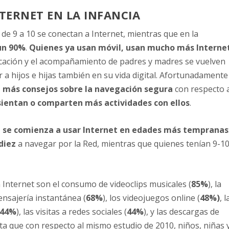
TERNET EN LA INFANCIA
 de 9 a 10 se conectan a Internet, mientras que en la
un 90%
.
Quienes ya usan móvil, usan mucho más Interne
nicación y el acompañamiento de padres y madres se vuelven
 a hijos e hijas también en su vida digital. Afortunadamente
n más consejos sobre la navegación segura
con respecto 
ientan o comparten más actividades con ellos
.
z se comienza a usar Internet en edades más tempranas
diez
a navegar por la Red, mientras que quienes tenían 9-1
n Internet son el consumo de videoclips musicales (
85%
), la
mensajería instantánea (
68%
), los videojuegos online (
48%)
, l
44%
), las visitas a redes sociales (
44%
), y las descargas de
ata que con respecto al mismo estudio de 2010, niños, niñas 