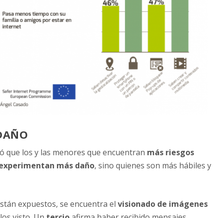
 DAÑO
ró que los y las menores que encuentran
más riesgos
s experimentan más daño
, sino quienes son más hábiles y
están expuestos, se encuentra el
visionado de imágenes
os visto. Un
tercio
afirma haber recibido mensajes