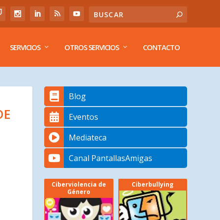
SERVICIOS
OTROS SERVICIOS
CONTACTO
Blog
DE
Eventos
Mediateca
Canal PantallasAmigas
Ciberviolencia de
Ciberbullying
Género
a