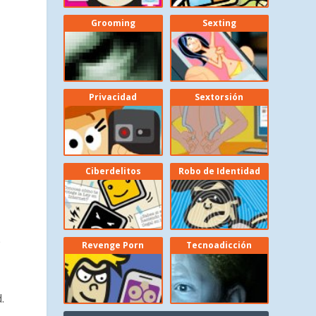
Grooming
Sexting
Privacidad
Sextorsión
Ciberdelitos
Robo de Identidad
e
Revenge Porn
Tecnoadicción
.