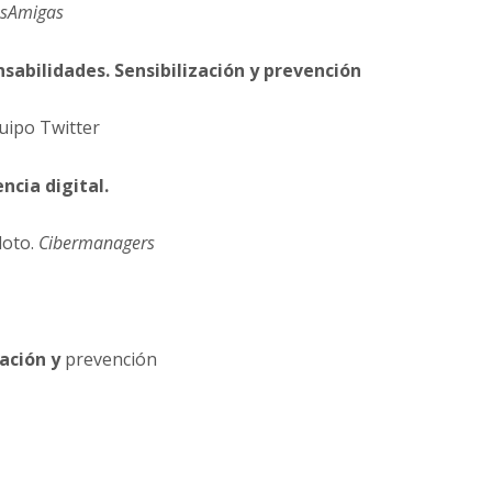
asAmigas
nsabilidades. Sensibilización y prevención
quipo Twitter
ncia digital.
loto.
Cibermanagers
cación y
prevención