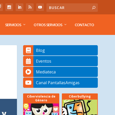
SERVICIOS
OTROS SERVICIOS
CONTACTO
Blog
Eventos
Mediateca
Canal PantallasAmigas
Ciberviolencia de
Ciberbullying
Género