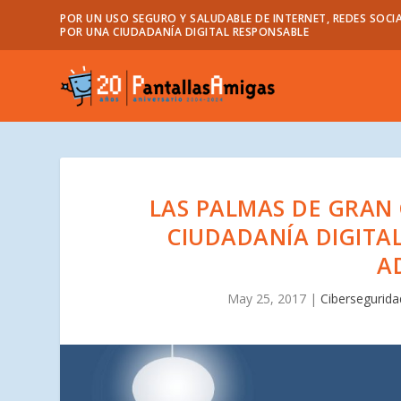
POR UN USO SEGURO Y SALUDABLE DE INTERNET, REDES SOCIA
POR UNA CIUDADANÍA DIGITAL RESPONSABLE
LAS PALMAS DE GRAN
CIUDADANÍA DIGITA
A
May 25, 2017
|
Cibersegurida