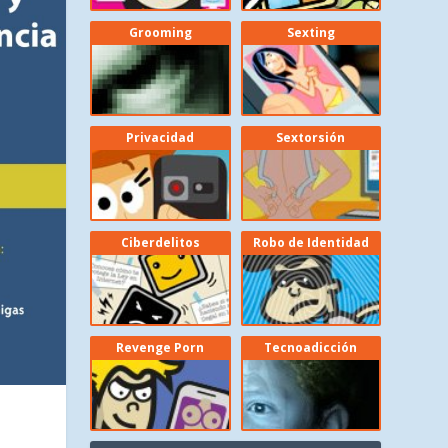
Grooming
Sexting
Privacidad
Sextorsión
Ciberdelitos
Robo de Identidad
Revenge Porn
Tecnoadicción