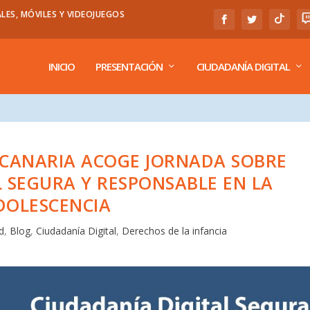
LES, MÓVILES Y VIDEOJUEGOS
INICIO
PRESENTACIÓN
CIUDADANÍA DIGITAL
 CANARIA ACOGE JORNADA SOBRE
L SEGURA Y RESPONSABLE EN LA
DOLESCENCIA
d
,
Blog
,
Ciudadanía Digital
,
Derechos de la infancia