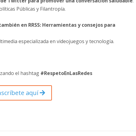
 de Twitter para promover una conversación saludable
.
olíticas Públicas y Filantropía.
, también en RRSS: Herramientas y consejos para
timedia especializada en videojuegos y tecnología.
lizando el hashtag
#
RespetoEnLasRedes
nscríbete aquí