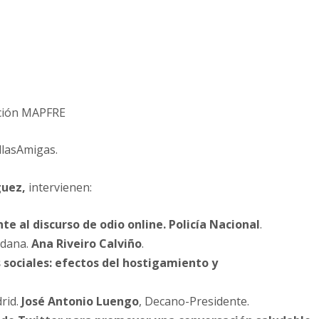
ación MAPFRE
llasAmigas.
guez,
intervienen:
te al discurso de odio online. Policía Nacional
.
adana.
Ana Riveiro Calviño
.
 sociales: efectos del hostigamiento y
drid.
José Antonio Luengo
, Decano-Presidente.