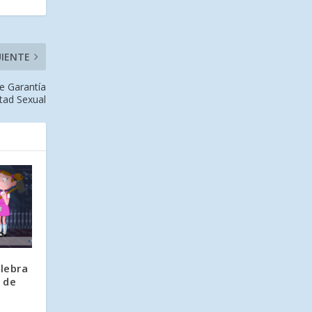
UIENTE
e Garantía
rtad Sexual
lebra
l de