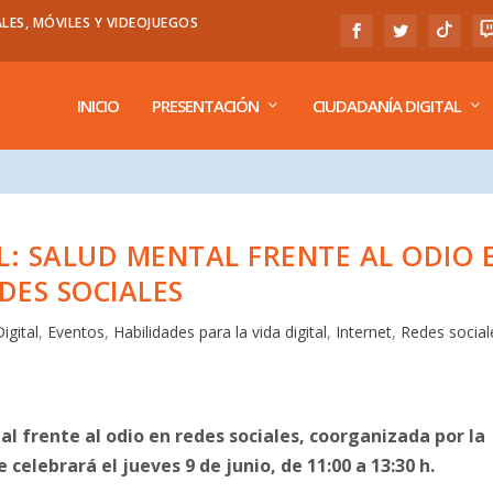
LES, MÓVILES Y VIDEOJUEGOS
INICIO
PRESENTACIÓN
CIUDADANÍA DIGITAL
AL: SALUD MENTAL FRENTE AL ODIO 
DES SOCIALES
igital
,
Eventos
,
Habilidades para la vida digital
,
Internet
,
Redes social
tal frente al odio en redes sociales, coorganizada por la
elebrará el jueves 9 de junio, de 11:00 a 13:30 h.