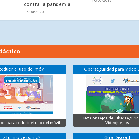
16/05/2013
contra la pandemia
17/04/2020
dáctico
Reducir el uso del móvil
Ciberseguridad para Video
Diez Consejos de Ciberseguri
cos para reducir el uso del móvil
Videojuegos
¿Tu hijo ve porno?
Guía Discord