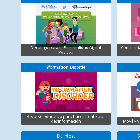
Decálogo para la Parentalidad Digital
Concienci
Positiva
Information Disorder
Recurso educativo para hacer frente a la
desinformación
Móvil y 
Delintest
S