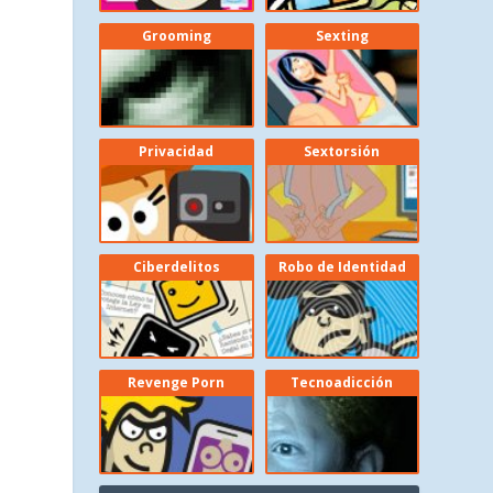
Grooming
Sexting
Privacidad
Sextorsión
Ciberdelitos
Robo de Identidad
Revenge Porn
Tecnoadicción