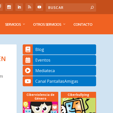
SERVICIOS
OTROS SERVICIOS
CONTACTO
Blog
EN
Eventos
Mediateca
es
Canal PantallasAmigas
Ciberviolencia de
Ciberbullying
Género