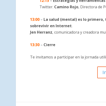
12:15
–
Estrategias y herramientas
Twitter.
Camino Rojo
, Directora de P
13:00
–
La salud (mental) es lo primero
sobrevivir en Internet
.
Jen Herranz
, comunicadora y creadora mul
13:30
–
Cierre
Te invitamos a participar en la jornada uti
I