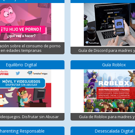
ación sobre el consumo de porno
en edades tempranas
Guía de Discord para madres 
Equilibrio Digital
Guía Roblox
Videojuegos. Disfrutar sin Abusar
Guía de Roblox para madres y
harenting Responsable
Desescalada Digital