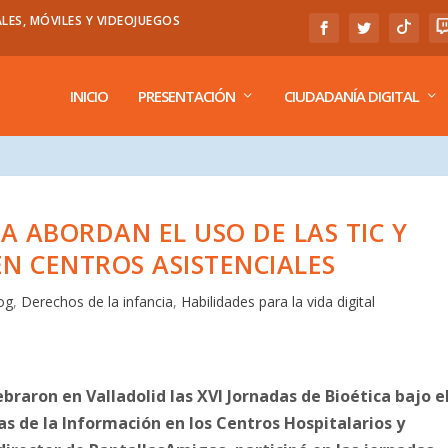
LES, MÓVILES Y VIDEOJUEGOS
INICIO
PRESENTACIÓN
CIUDADANÍA DIGITAL
A ABORDAN EL USO DE LAS TIC Y
EN CENTROS ASISTENCIALES
og
,
Derechos de la infancia
,
Habilidades para la vida digital
ebraron en Valladolid las XVI Jornadas de Bioética bajo e
as de la Información en los Centros Hospitalarios y