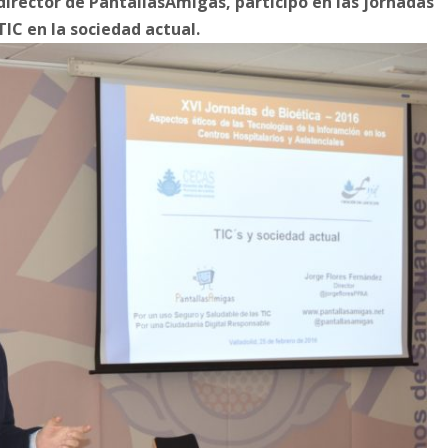
 director de PantallasAmigas, participó en las jornadas
TIC en la sociedad actual.