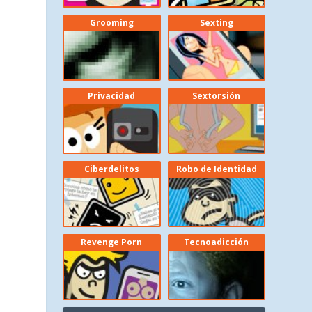
Grooming
Sexting
Privacidad
Sextorsión
Ciberdelitos
Robo de Identidad
Revenge Porn
Tecnoadicción