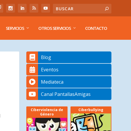
SERVICIOS
OTROS SERVICIOS
CONTACTO
Blog
Eventos
Mediateca
Canal PantallasAmigas
Ciberviolencia de
Ciberbullying
Género
l