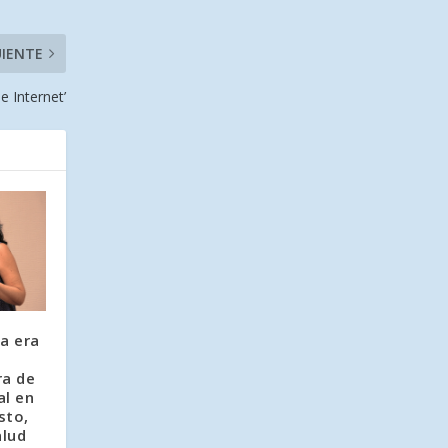
UIENTE
e Internet’
a era
ra de
al en
sto,
alud