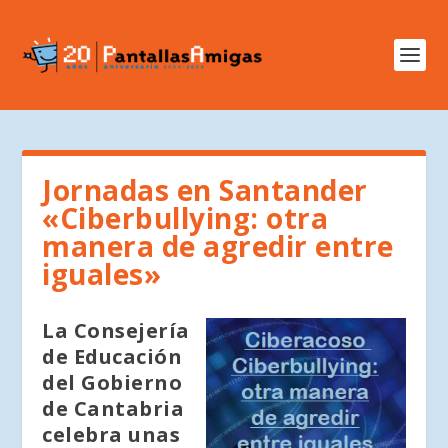
Jornadas en Santander
«Ciberbullying: otra
manera de agredir entre
iguales»
La Consejería
de Educación
del Gobierno
de Cantabria
celebra unas