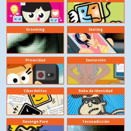
Grooming
Sexting
Privacidad
Sextorsión
Ciberdelitos
Robo de Identidad
Revenge Porn
Tecnoadicción