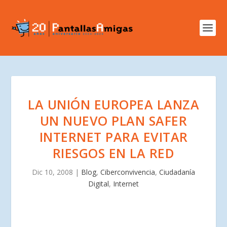
LA UNIÓN EUROPEA LANZA
UN NUEVO PLAN SAFER
INTERNET PARA EVITAR
RIESGOS EN LA RED
Dic 10, 2008
|
Blog
,
Ciberconvivencia
,
Ciudadanía
Digital
,
Internet