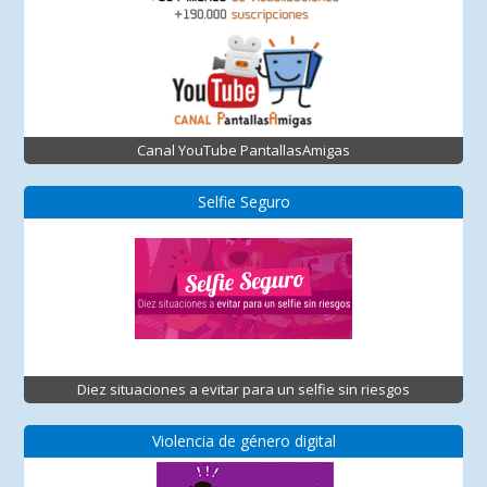
Canal YouTube PantallasAmigas
Selfie Seguro
Diez situaciones a evitar para un selfie sin riesgos
Violencia de género digital