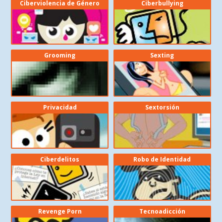
Ciberviolencia de Género
Ciberbullying
Grooming
Sexting
Privacidad
Sextorsión
Ciberdelitos
Robo de Identidad
Revenge Porn
Tecnoadicción