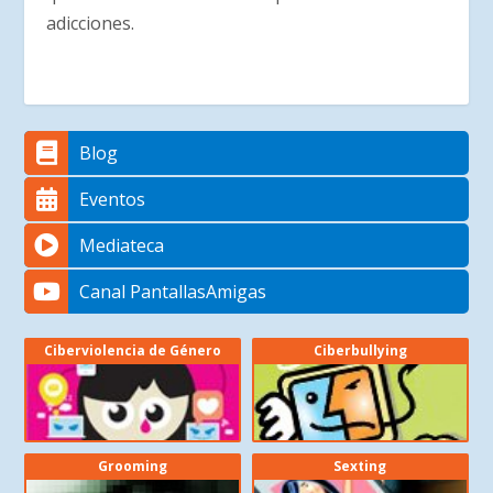
adicciones.
Blog
Eventos
Mediateca
Canal PantallasAmigas
Ciberviolencia de Género
Ciberbullying
Grooming
Sexting