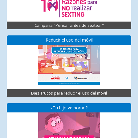
Campaña "Pensar antes de sextear"
Reducir el uso del móvil
Diez Trucos para reducir el uso del móvil
¿Tu hijo ve porno?