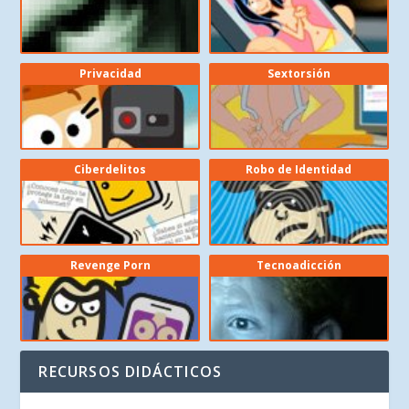
Privacidad
Sextorsión
Ciberdelitos
Robo de Identidad
Revenge Porn
Tecnoadicción
RECURSOS DIDÁCTICOS