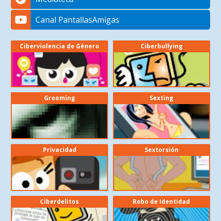
Canal PantallasAmigas
Ciberviolencia de Género
Ciberbullying
Grooming
Sexting
Privacidad
Sextorsión
Ciberdelitos
Robo de Identidad