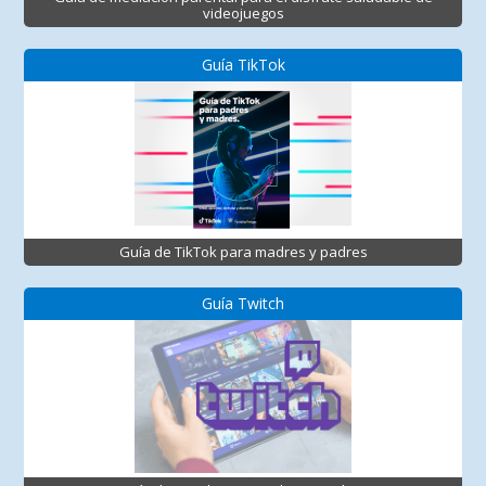
videojuegos
Guía TikTok
Guía de TikTok para madres y padres
Guía Twitch