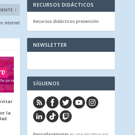
RECURSOS DIDÁCTICOS
UIENTE
Recursos didácticos prevención
n Internet
NEWSLETTER
SÍGUENOS
evitar
or la
dad
PantallasAmigas
es una iniciativa por