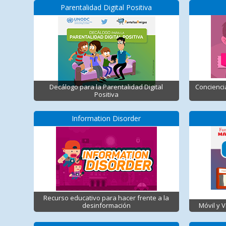
Parentalidad Digital Positiva
Decálogo para la Parentalidad Digital
Concienci
Positiva
Information Disorder
Recurso educativo para hacer frente a la
desinformación
Móvil y 