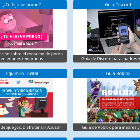
¿Tu hijo ve porno?
Guía Discord
ación sobre el consumo de porno
en edades tempranas
Guía de Discord para madres 
Equilibrio Digital
Guía Roblox
Videojuegos. Disfrutar sin Abusar
Guía de Roblox para madres y