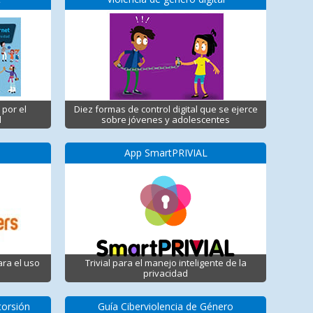
 por el
Diez formas de control digital que se ejerce
d
sobre jóvenes y adolescentes
App SmartPRIVIAL
ara el uso
Trivial para el manejo inteligente de la
privacidad
torsión
Guía Ciberviolencia de Género