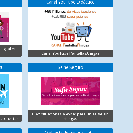
Canal YouTube Didáctico
digital en
Canal YouTube PantallasAmigas
n!
Selfie Seguro
Diez situaciones a evitar para un selfie sin
esconectar
riesgos
t
Violencia de género digital