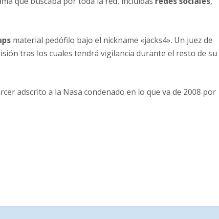
ama que buscaba por toda la red, incluídas
redes sociales
,
ups
material pedófilo bajo el nickname «jacks4». Un juez de
sión tras los cuales tendrá vigilancia durante el resto de su
tercer adscrito a la Nasa condenado en lo que va de 2008 por