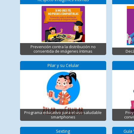
Prevención contra la distribución no
consentida de imágenes íntimas
Decá
Pilar y su Celular
Programa educativo para el uso saludable
Proy
smartphones
convi
Sexting
Guía 