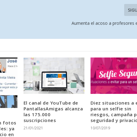
SIG
Aumenta el acoso a profesores e
El canal de YouTube de
Diez situaciones a 
PantallasAmigas alcanza
para un selfie sin
las 175.000
riesgos, campaña p
suscripciones
seguridad y privaci
n fotos
les: ya
21/01/2021
10/07/2019
cio en