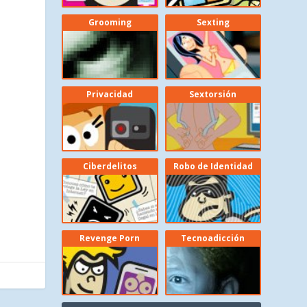
Grooming
Sexting
Privacidad
Sextorsión
Ciberdelitos
Robo de Identidad
Revenge Porn
Tecnoadicción