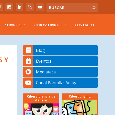
SERVICIOS
OTROS SERVICIOS
CONTACTO
Blog
S Y
Eventos
Mediateca
Canal PantallasAmigas
Ciberviolencia de
Ciberbullying
Género