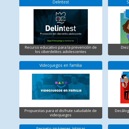
Delintest
S
Recurso educativo para la prevención de
Diez
los ciberdelitos adolescentes
Videojuegos en familia
Propuestas para el disfrute saludable de
Decálog
videojuegos
Respeto imágenes íntimas