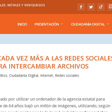
LES, MÓVILES Y VIDEOJUEGOS
INICIO
PRESENTACIÓN
CIUDADANÍA DIGITAL
ADA VEZ MÁS A LAS REDES SOCIALE
A INTERCAMBIAR ARCHIVOS
litos
,
Ciudadanía Digital
,
Internet
,
Redes sociales
do por utilizar un ordenador de la agencia estatal para
de de 64 años bajó un millón de imágenes, utilizando, según