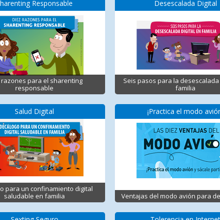
harenting Responsable
Desescalada Digital
 razones para el sharenting
Seis pasos para la desescalada 
responsable
familia
Salud Digital
¡Practica el modo avió
o para un confinamiento digital
saludable en familia
Ventajas del modo avión para d
Sexting Seguro
Tolerencia en Interne