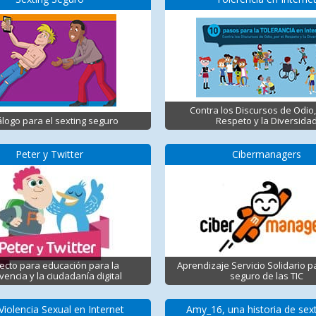
Contra los Discursos de Odio,
logo para el sexting seguro
Respeto y la Diversida
Peter y Twitter
Cibermanagers
ecto para educación para la
Aprendizaje Servicio Solidario p
vencia y la ciudadanía digital
seguro de las TIC
Violencia Sexual en Internet
Amy_16, una historia de sex