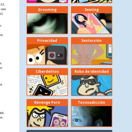
Grooming
Sexting
Privacidad
Sextorsión
Ciberdelitos
Robo de Identidad
Revenge Porn
Tecnoadicción