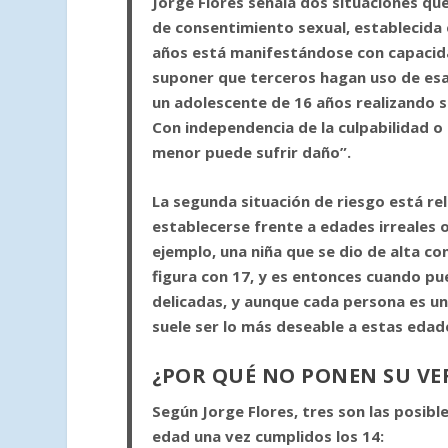
Jorge Flores señala dos situaciones qu
de consentimiento sexual, establecida e
años está manifestándose con capacida
suponer que terceros hagan uso de es
un adolescente de 16 años realizando so
Con independencia de la culpabilidad o 
menor puede sufrir daño”.
La segunda situación de riesgo está re
establecerse frente a edades irreales 
ejemplo, una niña que se dio de alta con
figura con 17, y es entonces cuando pu
delicadas, y aunque cada persona es un
suele ser lo más deseable a estas edade
¿POR QUÉ NO PONEN SU VE
Según Jorge Flores, tres son las posib
edad una vez cumplidos los 14: