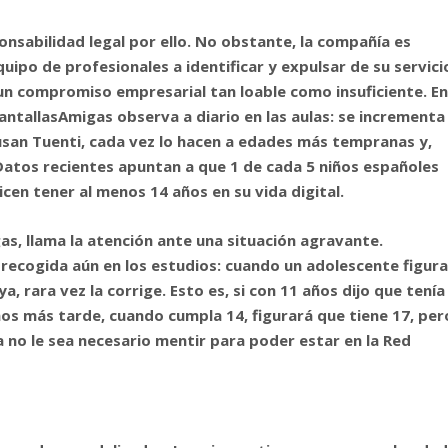
onsabilidad legal por ello. No obstante, la compañía es
uipo de profesionales a identificar y expulsar de su servici
un compromiso empresarial tan loable como insuficiente. E
antallasAmigas observa a diario en las aulas: se incrementa
san Tuenti, cada vez lo hacen a edades más tempranas y,
tos recientes apuntan a que 1 de cada 5 niños españoles
icen tener al menos 14 años en su vida digital.
gas
, llama la atención ante una situación agravante.
recogida aún en los estudios: cuando un adolescente figur
a, rara vez la corrige. Esto es, si con 11 años dijo que tenía
ños más tarde, cuando cumpla 14, figurará que tiene 17, per
a no le sea necesario mentir para poder estar en la Red