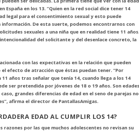
e pueden ser delicadas. La primera tiene que ver con la eda
n España en los 13. “Quien en la red social dice tener 14
d legal para el consentimiento sexual y esto puede
a información. De esta suerte, podemos encontrarnos con
licitudes sexuales a una niña que en realidad tiene 11 años
intencionalidad del solicitante y del desenlace concreto, la
lacionada con las expectativas en la relación que pueden
o el efecto de atracción que éstas puedan tener. “Por
 11 años tras señalar que tenía 14, cuando llega a los 14
ede ser pretendida por jóvenes de 18 o 19 años. Son edade
 caso, grandes diferencias de edad en el seno de parejas no
s”, afirma el director de PantallasAmigas.
RDADERA EDAD AL CUMPLIR LOS 14?
les razones por las que muchos adolescentes no revisan su