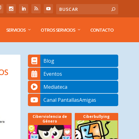
SERVICIOS
OTROS SERVICIOS
CONTACTO
Blog
OS
Eventos
Mediateca
Canal PantallasAmigas
Ciberviolencia de
Ciberbullying
Género