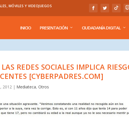
LES, MÓVILES Y VIDEOJUEGOS
INICIO
PRESENTACIÓN
CIUDADANÍA DIGITAL
LAS REDES SOCIALES IMPLICA RIESG
CENTES [CYBERPADRES.COM]
, 2012
|
Mediateca
,
Otros