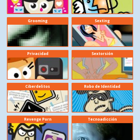
Grooming
Sexting
Privacidad
Sextorsión
Ciberdelitos
Robo de Identidad
Revenge Porn
Tecnoadicción