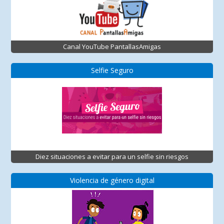
Canal YouTube PantallasAmigas
Selfie Seguro
Diez situaciones a evitar para un selfie sin riesgos
Violencia de género digital