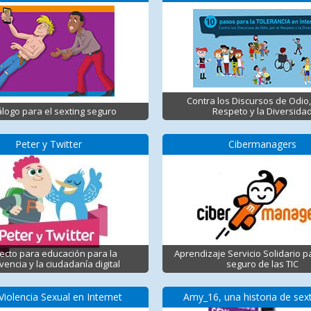
Contra los Discursos de Odio,
logo para el sexting seguro
Respeto y la Diversida
Peter y Twitter
Cibermanagers
ecto para educación para la
Aprendizaje Servicio Solidario p
vencia y la ciudadanía digital
seguro de las TIC
Violencia Sexual en Internet
Amy_16, una historia de sex