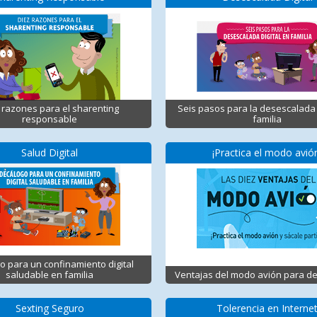
 razones para el sharenting
Seis pasos para la desescalada 
responsable
familia
Salud Digital
¡Practica el modo avió
o para un confinamiento digital
saludable en familia
Ventajas del modo avión para d
Sexting Seguro
Tolerencia en Interne