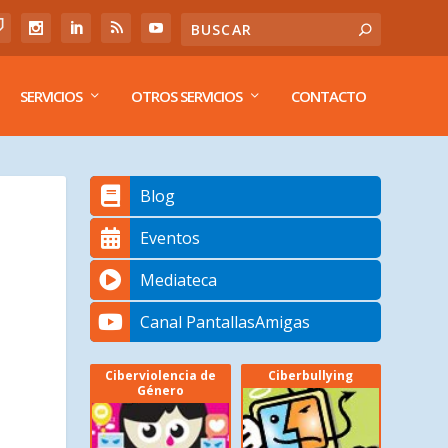
SERVICIOS
OTROS SERVICIOS
CONTACTO
Blog
Eventos
Mediateca
Canal PantallasAmigas
Ciberviolencia de
Ciberbullying
Género