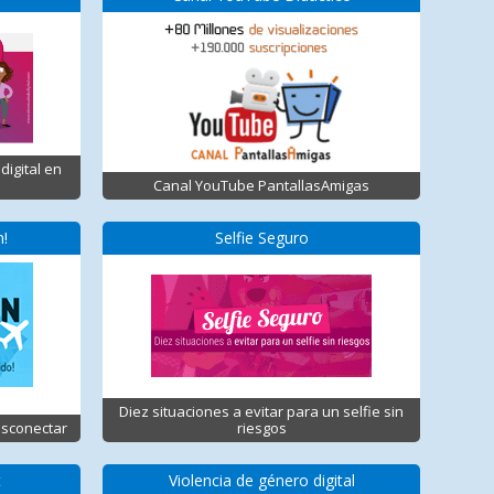
digital en
Canal YouTube PantallasAmigas
n!
Selfie Seguro
Diez situaciones a evitar para un selfie sin
esconectar
riesgos
t
Violencia de género digital