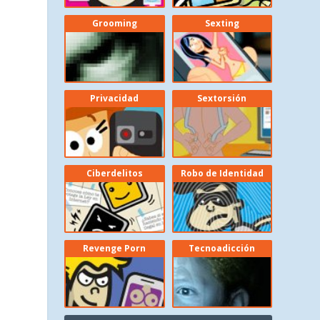
Grooming
Sexting
Privacidad
Sextorsión
Ciberdelitos
Robo de Identidad
Revenge Porn
Tecnoadicción