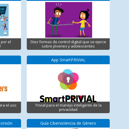
 por el
Diez formas de control digital que se ejerce
d
sobre jóvenes y adolescentes
App SmartPRIVIAL
ara el uso
Trivial para el manejo inteligente de la
privacidad
torsión
Guía Ciberviolencia de Género