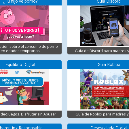
¿Tu hijo ve porno?
Guía Discord
ación sobre el consumo de porno
en edades tempranas
Guía de Discord para madres 
Equilibrio Digital
Guía Roblox
Videojuegos. Disfrutar sin Abusar
Guía de Roblox para madres y
harenting Responsable
Desescalada Digital