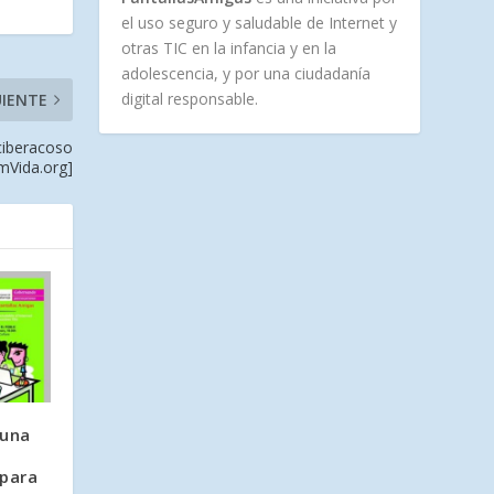
el uso seguro y saludable de Internet y
otras TIC en la infancia y en la
adolescencia, y por una ciudadanía
digital responsable.
UIENTE
 ciberacoso
mVida.org]
 una
 para