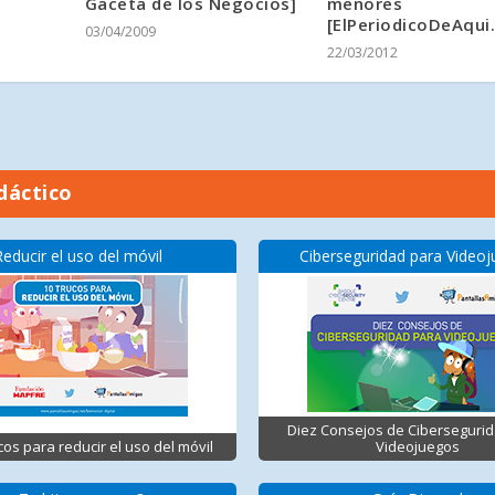
Gaceta de los Negocios]
menores
[ElPeriodicoDeAqui
03/04/2009
22/03/2012
dáctico
Reducir el uso del móvil
Ciberseguridad para Video
Diez Consejos de Ciberseguri
cos para reducir el uso del móvil
Videojuegos