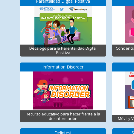
Parentalidad Digital Positiva
Decálogo para la Parentalidad Digital
Concienci
Positiva
Information Disorder
Recurso educativo para hacer frente a la
desinformación
Móvil y 
Delintest
S