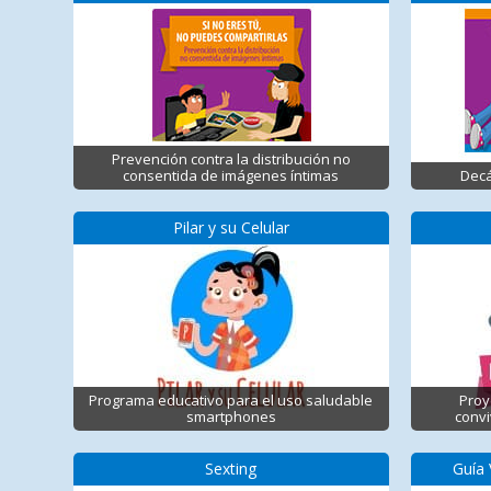
Prevención contra la distribución no
consentida de imágenes íntimas
Decá
Pilar y su Celular
Programa educativo para el uso saludable
Proy
smartphones
convi
Sexting
Guía 