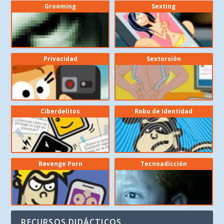
Grooming
Sexting
Privacidad
Sextorsión
Ciberdelitos
Robo de Identidad
Revenge Porn
Tecnoadicción
RECURSOS DIDÁCTICOS