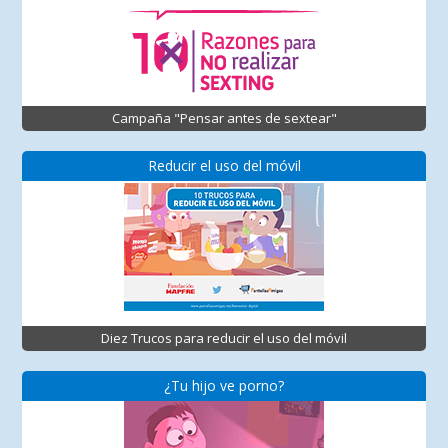
Campaña "Pensar antes de sextear"
Reducir el uso del móvil
Diez Trucos para reducir el uso del móvil
¿Tu hijo ve porno?