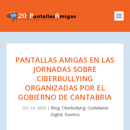
PANTALLAS AMIGAS EN LAS
JORNADAS SOBRE
CIBERBULLYING
ORGANIZADAS POR EL
GOBIERNO DE CANTABRIA
Oct 14, 2009
|
Blog
,
Ciberbullying
,
Ciudadanía
Digital
,
Eventos