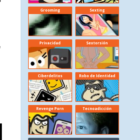
Grooming
Sexting
s
Privacidad
Sextorsión
e
Ciberdelitos
Robo de Identidad
Revenge Porn
Tecnoadicción