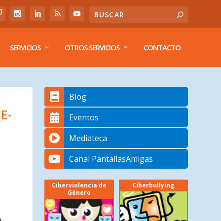
SERVICIOS
OTROS SERVICIOS
CONTACTO
Blog
E-
Eventos
Mediateca
Canal PantallasAmigas
Ciberviolencia de
Ciberbullying
Género
l