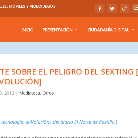
LES, MÓVILES Y VIDEOJUEGOS
INICIO
PRESENTACIÓN
CIUDADANÍA DIGITAL
E SOBRE EL PELIGRO DEL SEXTING [
VOLUCIÓN]
9, 2012
|
Mediateca
,
Otros
 tecnología «e-Volución» del diario El Norte de Castilla
.)
 del sexting y ofrece unas recomendaciones para evitarlo. E