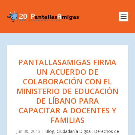
PANTALLASAMIGAS FIRMA
UN ACUERDO DE
COLABORACIÓN CON EL
MINISTERIO DE EDUCACIÓN
DE LÍBANO PARA
CAPACITAR A DOCENTES Y
FAMILIAS
Jun 30, 2013
|
Blog
,
Ciudadanía Digital
,
Derechos de