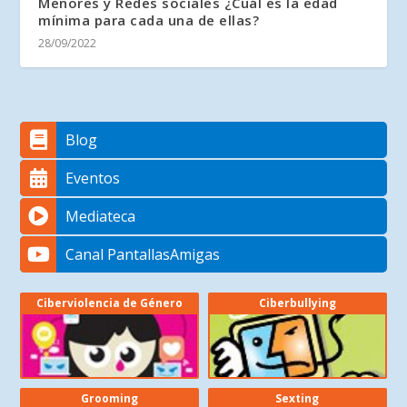
Menores y Redes sociales ¿Cuál es la edad
mínima para cada una de ellas?
28/09/2022
Blog
Eventos
Mediateca
Canal PantallasAmigas
Ciberviolencia de Género
Ciberbullying
Grooming
Sexting