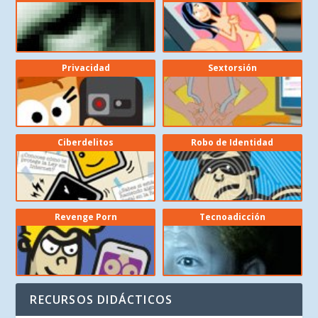
Privacidad
Sextorsión
Ciberdelitos
Robo de Identidad
Revenge Porn
Tecnoadicción
RECURSOS DIDÁCTICOS