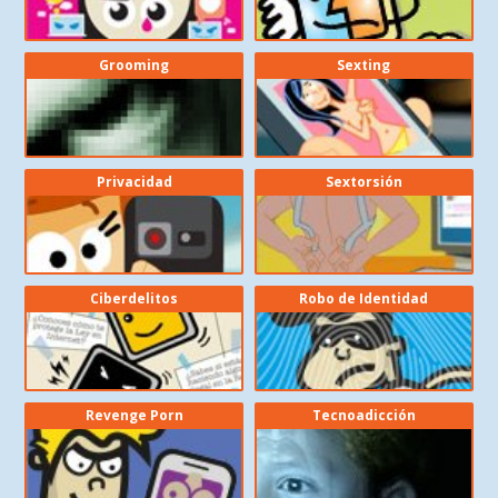
Grooming
Sexting
Privacidad
Sextorsión
Ciberdelitos
Robo de Identidad
Revenge Porn
Tecnoadicción