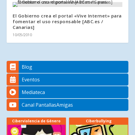
El Gobierno crea el portal «Vive Internet» para
fomentar el uso responsable [ABC.es /
Canarias]
10/05/2010
Blog
Eventos
Mediateca
Canal PantallasAmigas
Ciberviolencia de Género
Ciberbullying