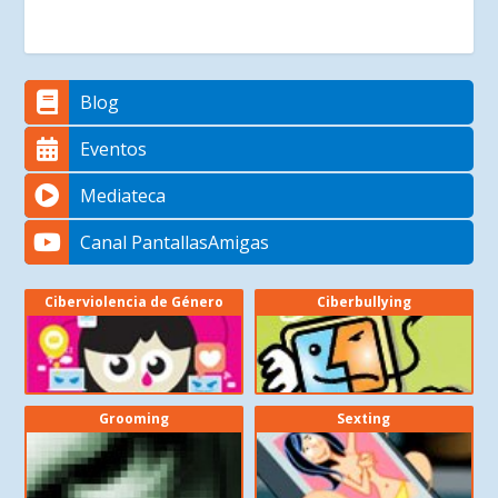
Blog
Eventos
Mediateca
Canal PantallasAmigas
Ciberviolencia de Género
Ciberbullying
Grooming
Sexting