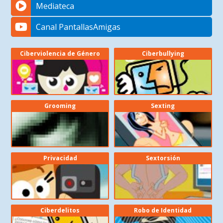
Mediateca
Canal PantallasAmigas
Ciberviolencia de Género
Ciberbullying
Grooming
Sexting
Privacidad
Sextorsión
Ciberdelitos
Robo de Identidad