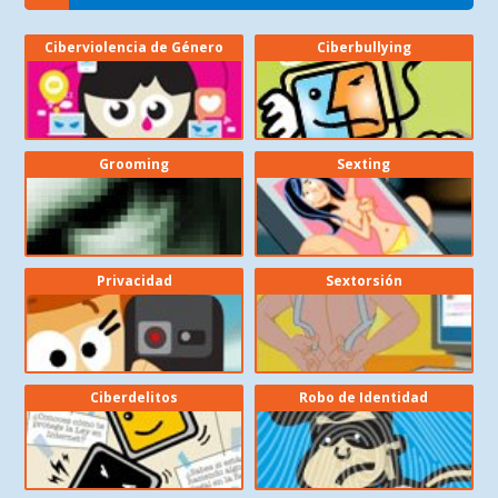
Ciberviolencia de Género
Ciberbullying
Grooming
Sexting
Privacidad
Sextorsión
Ciberdelitos
Robo de Identidad