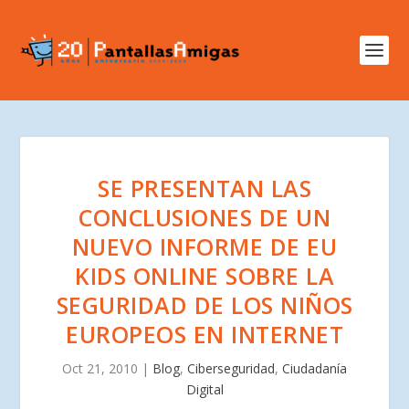
SE PRESENTAN LAS
CONCLUSIONES DE UN
NUEVO INFORME DE EU
KIDS ONLINE SOBRE LA
SEGURIDAD DE LOS NIÑOS
EUROPEOS EN INTERNET
Oct 21, 2010
|
Blog
,
Ciberseguridad
,
Ciudadanía
Digital