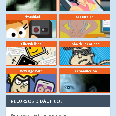
Privacidad
Sextorsión
Ciberdelitos
Robo de Identidad
Revenge Porn
Tecnoadicción
RECURSOS DIDÁCTICOS
Recursos didácticos prevención