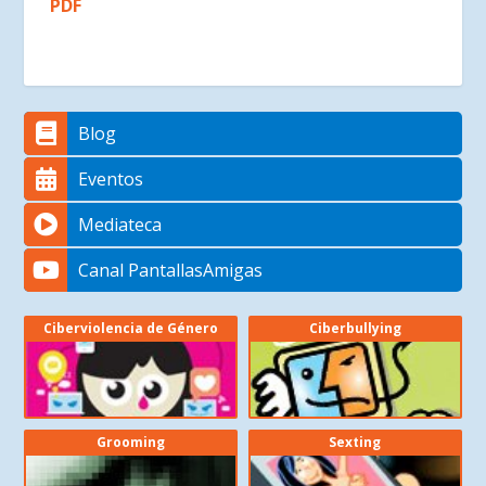
PDF
Blog
Eventos
Mediateca
Canal PantallasAmigas
Ciberviolencia de Género
Ciberbullying
Grooming
Sexting