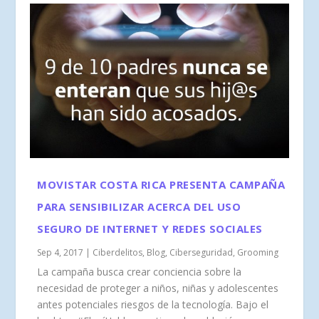
MOVISTAR COSTA RICA PRESENTA CAMPAÑA
PARA SENSIBILIZAR ACERCA DEL USO
SEGURO DE INTERNET Y REDES SOCIALES
Sep 4, 2017
|
Ciberdelitos
,
Blog
,
Ciberseguridad
,
Grooming
La campaña busca crear conciencia sobre la
necesidad de proteger a niños, niñas y adolescentes
antes potenciales riesgos de la tecnología. Bajo el