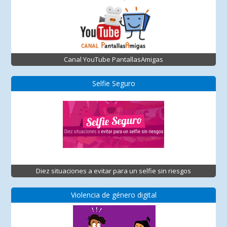
Canal YouTube PantallasAmigas
Selfie Seguro
Diez situaciones a evitar para un selfie sin riesgos
Violencia de género digital