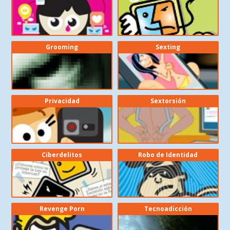
Grooming
Sexting
Privacidad
Sextorsión
Ciberdelitos
Robo de Identidad
Revenge Porn
Tecnoadicción