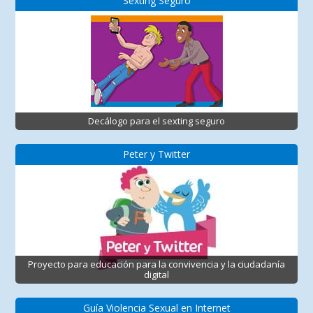
Sexting Seguro
Decálogo para el sexting seguro
Peter y Twitter
Proyecto para educación para la convivencia y la ciudadanía
digital
Guía Violencia Sexual en Internet